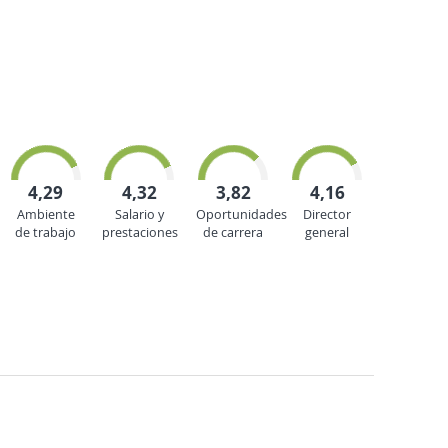
4,29
4,32
3,82
4,16
Ambiente
Salario y
Oportunidades
Director
de trabajo
prestaciones
de carrera
general