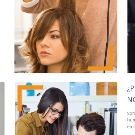
¿
N
Som
hum
emp