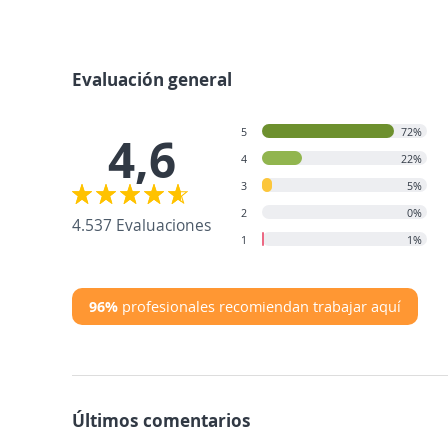
Evaluación general
5
72%
4,6
4
22%
3
5%
2
0%
4.537 Evaluaciones
1
1%
96%
profesionales recomiendan trabajar aquí
Últimos comentarios