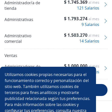
$ 1.745.369
Administrador/a de
al mes
121 Salarios
tienda
$ 1.793.274
al mes
Administrativas
9 Salarios
$ 1.503.270
Administrativo
al mes
14 Salarios
comercial
Ventas
$ 1.000.000
Administradores de
al mes
3 Salarios
tienda
Utilizamos cookies propias necesarias para el
funcionamiento correcto y personalización del
sitio web. También utilizamos cookies de
Anterior
Siguiente
terceros para fines analíticos y mostrarte
publicidad relacionada según tus preferencias.
Para más información sobre las cookies y
Copyright 2014 - 2026 DGNET LTD.
configurar tus preferencias, consulta nuestra