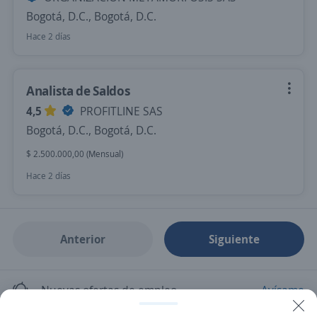
Bogotá, D.C., Bogotá, D.C.
Hace 2 días
Analista de Saldos
4,5
PROFITLINE SAS
Bogotá, D.C., Bogotá, D.C.
$ 2.500.000,00 (Mensual)
Hace 2 días
Anterior
Siguiente
Nuevas ofertas de empleo
Avísame