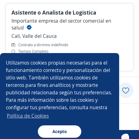
Asistente o Analista de Logistica
Importante empresa del sector comercial en
salud
Cali, Valle del Cauca
Contrato a término indefinido
Tiempo Completo
Utilizamos cookies propias necesarias para el
Hace 2 días
funcionamiento correcto y personalización del
sitio web. También utilizamos cookies de
terceros para fines analíticos y mostrarte
Aplicar
publicidad relacionada según tus preferencias.
Para más información sobre las cookies y
configurar tus preferencias, consulta nuestra
Copyright 2014 - 2026 DGNET LTD.
Política de Cookies
Aviso legal
/
privacidad
Acepto