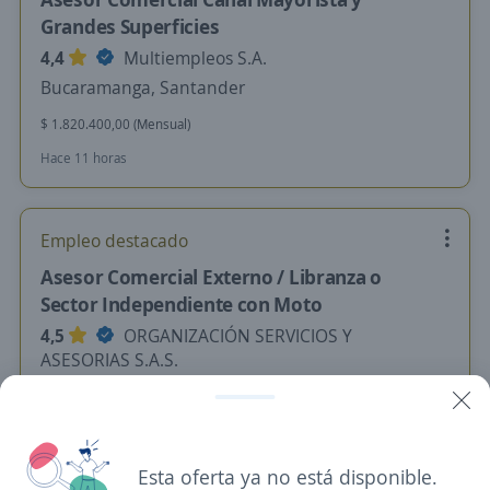
Grandes Superficies
4,4
Multiempleos S.A.
Bucaramanga, Santander
$ 1.820.400,00 (Mensual)
Hace 11 horas
Empleo destacado
Asesor Comercial Externo / Libranza o
Sector Independiente con Moto
4,5
ORGANIZACIÓN SERVICIOS Y
ASESORIAS S.A.S.
Bucaramanga, Santander
$ 4.000.000,00 (Mensual)
Hace 11 horas
Esta oferta ya no está disponible.