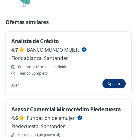
Se precisa Urgente
Ofertas similares
Asesor comercial Automotriz
4,6
GENTE UTIL S.A.
Analista de Crédito
Bucaramanga, Santander
4.7
BANCO MUNDO MUJER
Hace 13 horas
Floridablanca, Santander
Contrato a término indefinido
Asesor comercial sector constructor
Tiempo Completo
4,6
MARVAL S.A.
Aplicar
Ayer
Bucaramanga, Santander
Hace 13 horas
Asesor Comercial Microcrédito Piedecuesta
4.6
Fundación delamujer
Empleo destacado
Piedecuesta, Santander
Asesor/a Comercial
$ 2.880.000,00 (Mensual)