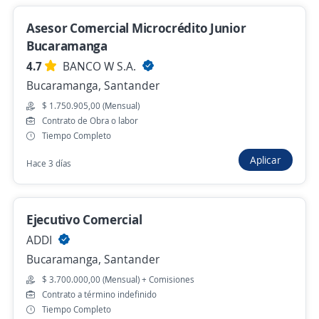
$ 3.400.000,00 (Mensual)
Asesor Comercial Microcrédito Junior
Hace 16 horas
Bucaramanga
4.7
BANCO W S.A.
Bucaramanga, Santander
Empleo destacado
$ 1.750.905,00 (Mensual)
Asesor Comercial licencia B1
Contrato de Obra o labor
Tiempo Completo
4,6
GENTE UTIL S.A.
Bucaramanga, Santander
Aplicar
Hace 3 días
Hace 17 horas
Ejecutivo Comercial
ADDI
Anterior
Siguiente
Bucaramanga, Santander
$ 3.700.000,00 (Mensual) + Comisiones
Nuevas ofertas de empleo
Avísame
Contrato a término indefinido
Tiempo Completo