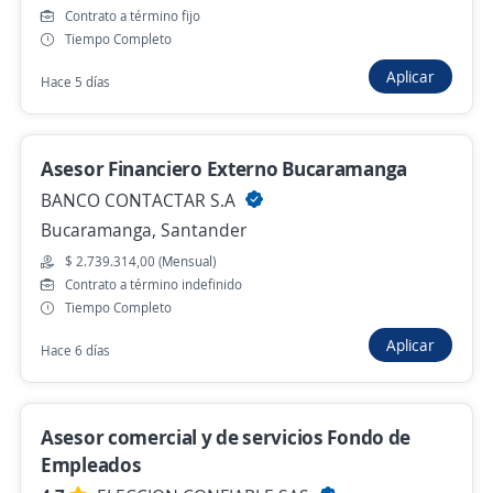
Importante empresa del sector
Contrato a término fijo
Tiempo Completo
Bucaramanga, Santander
Aplicar
Hace 5 días
$ 2.000.000,00 (Mensual)
Hace 13 horas
Asesor Financiero Externo Bucaramanga
BANCO CONTACTAR S.A
Empleo destacado
Bucaramanga, Santander
Asesor/a Comercial
$ 2.739.314,00 (Mensual)
Importante empresa del sector
Contrato a término indefinido
Bucaramanga, Santander
Tiempo Completo
$ 2.000.000,00 (Mensual)
Aplicar
Hace 6 días
Hace 13 horas
Asesor comercial y de servicios Fondo de
Se precisa Urgente
Empleo destacado
Empleados
Asesor comercial viajero