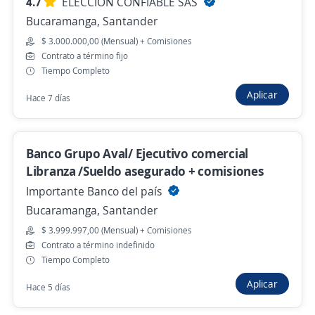
4.7
ELECCION CONFIABLE SAS
Importante empresa del sector
Bucaramanga, Santander
Bucaramanga, Santander
$ 3.000.000,00 (Mensual) + Comisiones
Contrato a término fijo
Hace 14 horas
Tiempo Completo
Aplicar
Hace 7 días
Asesores comerciales con o sin experiencia
4,5
Circulo de Viajes Universal S.A.S
Bucaramanga, Santander
Banco Grupo Aval/ Ejecutivo comercial
Libranza /Sueldo asegurado + comisiones
$ 2.000.000,00 (Mensual)
Presencial y remoto
Importante Banco del país
Hace 15 horas
Bucaramanga, Santander
$ 3.999.997,00 (Mensual) + Comisiones
Contrato a término indefinido
Se precisa Urgente
Tiempo Completo
Asesor comercial externo / Vendedor TAT
Aplicar
Hace 5 días
Gi Group Colombia
Bucaramanga, Santander