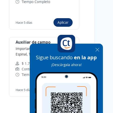
Tiempo Completo
Aplicar
Hace 5 días
Auxiliar de campo
Importante empresa del sector
-
Espinal, Tolima
Sigue buscando
en la app
$ 1.750.905,00 (Mensual)
¡Descárgala ahora!
Contrato a término fijo
Tiempo Completo
Aplicar
Hace 5 días