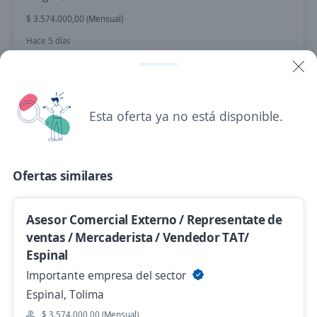
$ 3.574.000,00 (Mensual)
Hace 5 días
Asesor comercial sin experiencia Ibagué
Logique Entertainment
Esta oferta ya no está disponible.
Ibagué, Tolima
$ 2.000.000,00 (Mensual) + Comisiones
Ofertas similares
Hace 5 días
Asesor Comercial Externo / Representate de
No hay más ofertas de 'asesor comercial externo'
ventas / Mercaderista / Vendedor TAT/
en Tolima
Espinal
Mira estas oportunidades de trabajo remoto de 'asesor
Importante empresa del sector
comercial externo' en todo el país
Espinal, Tolima
$ 3.574.000,00 (Mensual)