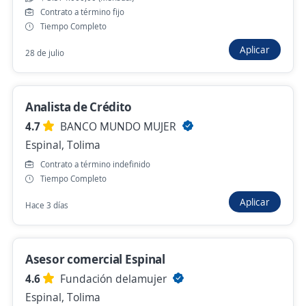
asesor(a) comercial externo
Contrato a término fijo
Tiempo Completo
Diana Pulgarin Odontologia Estetica
Pereira, Risaralda
Aplicar
28 de julio
Remoto
Más de 30 días
Analista de Crédito
4.7
BANCO MUNDO MUJER
Espinal, Tolima
Se precisa Urgente
Empleo destacado
Contrato a término indefinido
Asesor Comercial Libranza
Tiempo Completo
Lejarde y Ortiz Services E.U.
Aplicar
Hace 3 días
Medellín, Antioquia
$ 999.999,00 (Mensual) + Comisiones
Remoto
Ayer
Asesor comercial Espinal
4.6
Fundación delamujer
Espinal, Tolima
Gran Convocatoria Asesor Comercial