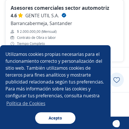
Asesores comerciales sector automotriz
4.6
GENTE UTIL S.A.
Barrancabermeja, Santander
$ 2.000.000,00 (Mensual)
Contrato de Obra o labor
Tiempo Completo
Utilizamos cookies propias necesarias para el
Ayer
funcionamiento correcto y personalización del
sitio web. También utilizamos cookies de
terceros para fines analíticos y mostrarte
Aplicar
publicidad relacionada según tus preferencias.
Para más información sobre las cookies y
configurar tus preferencias, consulta nuestra
Copyright 2014 - 2026 DGNET LTD.
Política de Cookies
Aviso legal
/
privacidad
Acepto