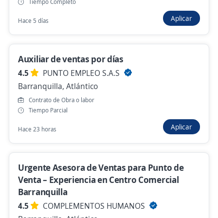
Asesor de Servicio al Cliente (Sector
Tiempo Completo
Gastronómico)
Aplicar
Hace 5 días
4,7
CUCINARE S.A.S.
Barranquilla, Atlántico
Auxiliar de ventas por días
$ 1.750.905,00 (Mensual)
4.5
PUNTO EMPLEO S.A.S
Hace 5 horas
Barranquilla, Atlántico
Contrato de Obra o labor
Asesor comercial externo
Tiempo Parcial
4,5
ACTIVOS S A S
Aplicar
Hace 23 horas
Barranquilla, Atlántico
$ 1.750.000,00 (Mensual) + Comisiones
Urgente Asesora de Ventas para Punto de
Hace 11 horas
Venta – Experiencia en Centro Comercial
Barranquilla
4.5
COMPLEMENTOS HUMANOS
Se precisa Urgente
Empleo destacado