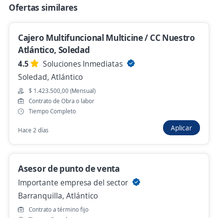
Ofertas similares
Hace 4 horas
Cajero Multifuncional Multicine / CC Nuestro
Asesor Comercial Autos
Atlántico, Soledad
Importante empresa del sector
4.5
Soluciones Inmediatas
Barranquilla, Atlántico
Soledad, Atlántico
Hace 4 horas
$ 1.423.500,00 (Mensual)
Contrato de Obra o labor
Tiempo Completo
Asesor comercial: Académico: Posgrado
Aplicar
Hace 2 días
Fundación Universitaria CEIPA
Barranquilla, Atlántico
Asesor de punto de venta
$ 1.750.905,00 (Mensual)
Importante empresa del sector
Hace 5 horas
Barranquilla, Atlántico
Contrato a término fijo