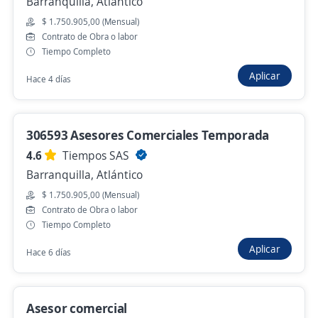
Barranquilla, Atlántico
Asesor de cobranza
$ 1.750.905,00 (Mensual)
4,5
ACTIVOS S A S
Contrato de Obra o labor
Barranquilla, Atlántico
Tiempo Completo
$ 1.750.000,00 (Mensual) + Comisiones
Aplicar
Hace 4 días
Hace 12 horas
306593 Asesores Comerciales Temporada
Asesor/a Punto de venta marcas
4.6
Tiempos SAS
reconocidas moda y lujo retail
Barranquilla, Atlántico
Grupo Soluciones Horizonte
$ 1.750.905,00 (Mensual)
Barranquilla, Atlántico
Contrato de Obra o labor
Hace 14 horas
Tiempo Completo
Aplicar
Hace 6 días
Anterior
Siguiente
Asesor comercial