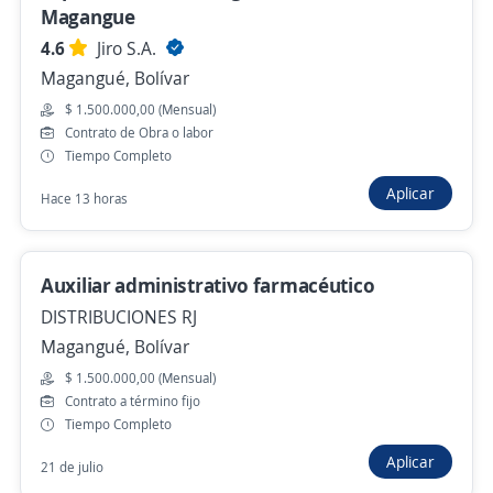
Magangue
Motocicletas
4.6
Jiro S.A.
ALIANZA EMPRESARIAL TEMPORAL S.A.S.
Magangué, Bolívar
Cartagena de Indias, Bolívar
$ 1.500.000,00 (Mensual)
$ 1.750.904,00 (Mensual)
Contrato de Obra o labor
Ayer
Tiempo Completo
Aplicar
Hace 13 horas
Empleo destacado
Asesor de servicios junior (Convocatoria
Auxiliar administrativo farmacéutico
dirigida a personas con discapacidad)
DISTRIBUCIONES RJ
4,7
BANCO MUNDO MUJER
Magangué, Bolívar
Cartagena de Indias, Bolívar
$ 1.500.000,00 (Mensual)
Ayer
Contrato a término fijo
Tiempo Completo
Aplicar
21 de julio
Anterior
Siguiente