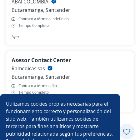
ABAI COLOMBIA
Bucaramanga, Santander
Contrato a término indefinido
Tiempo Completo
Ayer
Asesor Contact Center
Ramedicas sas
Bucaramanga, Santander
Contrato a término fijo
Tiempo Completo
Utilizamos cookies propias necesarias para el
Hace 2 días
funcionamiento correcto y personalización del
sitio web. También utilizamos cookies de
terceros para fines analíticos y mostrarte
Aplicar
publicidad relacionada según tus preferencias.