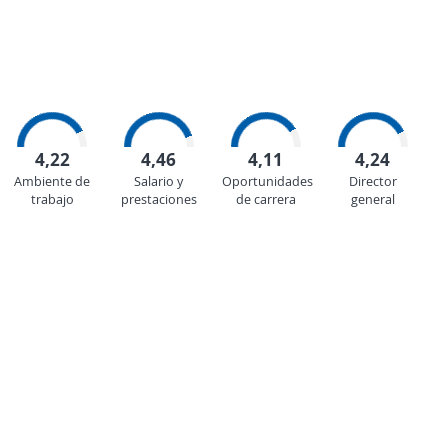
4,22
4,46
4,11
4,24
Ambiente de
Salario y
Oportunidades
Director
trabajo
prestaciones
de carrera
general