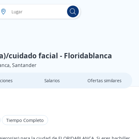
)/cuidado facial - Floridablanca
anca, Santander
ciones
Salarios
Ofertas similares
Tiempo Completo
eros(as) para la ciudad de FLORIDABLANCA. Si eres bachiller