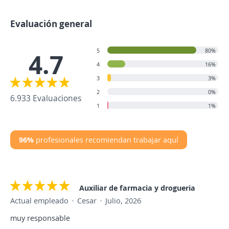
Evaluación general
5
80%
4.7
4
16%
3
3%
2
0%
6.933 Evaluaciones
1
1%
96%
profesionales recomiendan trabajar aquí
Auxiliar de farmacia y drogueria
Actual empleado
Cesar
Julio, 2026
muy responsable