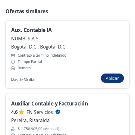
Hace 11 horas
Ofertas similares
Auxiliar Contable
Aux. Contable IA
Importante empresa del sector
NUMBI S.A.S
Medellín, Antioquia
Bogotá, D.C., Bogotá, D.C.
Presencial y remoto
Contrato a término indefinido
Tiempo Parcial
Hace 12 horas
Remoto
Aplicar
Más de 30 días
Auxiliar contable
Agencia de Empleo de Comfenalco Antioquia
Auxiliar Contable y Facturación
Urrao, Antioquia
4.6
FN Servicios
Hace 12 horas
Pereira, Risaralda
$ 1.750.905,00 (Mensual)