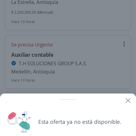
La Estrella, Antioquia
$ 2.200.000,00 (Mensual)
Hace 10 horas
Se precisa Urgente
Auxiliar contable
T.H SOLUCIONES GROUP S.A.S.
Medellín, Antioquia
Hace 10 horas
Auxiliar Contable
4,6
Jiro S.A.
Medellín, Antioquia
Esta oferta ya no está disponible.
$ 2.145.000,00 (Mensual)