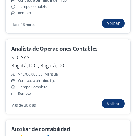
Auxiliar Contable
Contrato a término indefinido
Tiempo Completo
4,5
Ocupar Temporales S.A.
Remoto
Medellín, Antioquia
Aplicar
Hace 16 horas
Hace 12 horas
Analista de Operaciones Contables
Auxiliar contable
STC SAS
Gi Group Colombia
Bogotá, D.C., Bogotá, D.C.
Medellín, Antioquia
$ 1.766.000,00 (Mensual)
$ 1.750.905,00 (Mensual)
Contrato a término fijo
Hace 12 horas
Tiempo Completo
Remoto
Aplicar
Más de 30 días
Auxiliar contable
Importante empresa del sector
Medellín, Antioquia
Auxiliar de contabilidad
Hace 12 horas