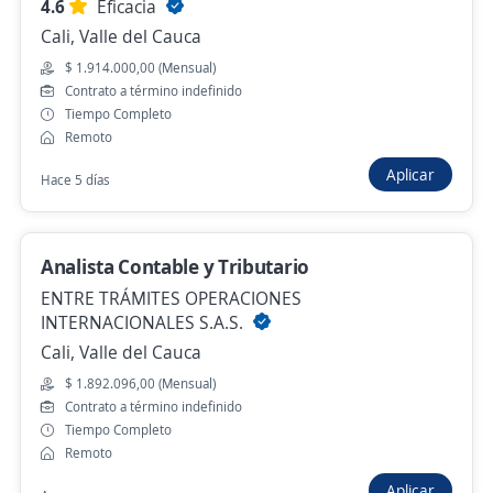
4.6
Eficacia
Cali, Valle del Cauca
$ 1.914.000,00 (Mensual)
Se precisa Urgente
Empleo destacado
Contrato a término indefinido
Auxiliar administrativo y contable
Tiempo Completo
cooperativa
Remoto
Garantias Comunitarias Grupo S.A.
Aplicar
Hace 5 días
Medellín, Antioquia
$ 3.200.000,00 (Mensual)
Analista Contable y Tributario
Hace 12 horas
ENTRE TRÁMITES OPERACIONES
INTERNACIONALES S.A.S.
Cali, Valle del Cauca
Se precisa Urgente
Empleo destacado
$ 1.892.096,00 (Mensual)
Auxiliar contable
Contrato a término indefinido
4,4
LOGISTICA LABORAL S.A.S.
Tiempo Completo
Medellín, Antioquia
Remoto
Aplicar
$ 2.000.000,00 (Mensual)