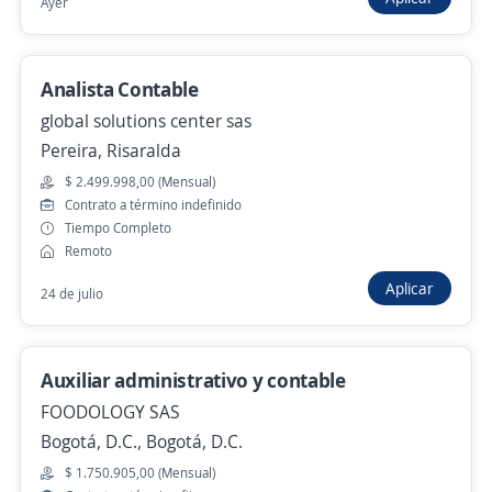
Ayer
Hace 13 horas
Analista Contable
Se precisa Urgente
global solutions center sas
Auxiliar contable, con experiencia mínima
Pereira, Risaralda
de 2 años en tesorería.
$ 2.499.998,00 (Mensual)
Contrato a término indefinido
4,8
AGENCIA DE EMPLEO COMFAMA
Tiempo Completo
Medellín, Antioquia
Remoto
$ 3.000.000,00 (Mensual)
Presencial y remoto
Aplicar
24 de julio
Hace 15 horas
Auxiliar administrativo y contable
Anterior
Siguiente
FOODOLOGY SAS
Bogotá, D.C., Bogotá, D.C.
$ 1.750.905,00 (Mensual)
Nuevas ofertas de empleo
Avísame