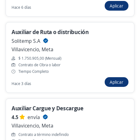
Aplicar
Hace 6 días
Hace 2 días
Auxiliar de Ruta o distribución
Auxiliar de Ruta o distribución
Solitemp S.A
Solitemp S.A
Villavicencio, Meta
Villavicencio, Meta
$ 1.750.905,00 (Mensual)
$ 1.750.905,00 (Mensual)
Contrato de Obra o labor
Hace 3 días
Tiempo Completo
Aplicar
Hace 3 días
Auxiliar logistico de ropa Con o Sin
Experiencia
Auxiliar Cargue y Descargue
4,4
Vinculamos S.A.S
4.5
envía
Villavicencio, Meta
Villavicencio, Meta
$ 1.750.905,00 (Mensual)
Contrato a término indefinido
Hace 4 días