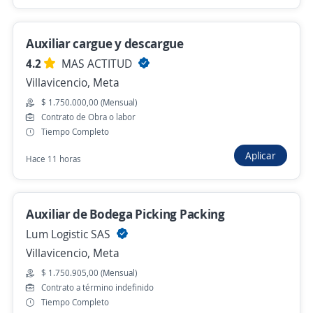
Hace 2 días
Auxiliar cargue y descargue
4.2
MAS ACTITUD
Auxiliar logístico punto venta para Tienda
Villavicencio, Meta
Deportiva
$ 1.750.000,00 (Mensual)
4,5
Redes Humanas
Contrato de Obra o labor
Villavicencio, Meta
Tiempo Completo
$ 1.750.905,00 (Mensual)
Aplicar
Hace 11 horas
Hace 2 días
Auxiliar de Bodega Picking Packing
Auxiliar de tiendas de ropa Con o Sin
Lum Logistic SAS
Experiencia
Villavicencio, Meta
4,4
Vinculamos S.A.S
$ 1.750.905,00 (Mensual)
Villavicencio, Meta
Contrato a término indefinido
Tiempo Completo
$ 1.750.905,00 (Mensual)