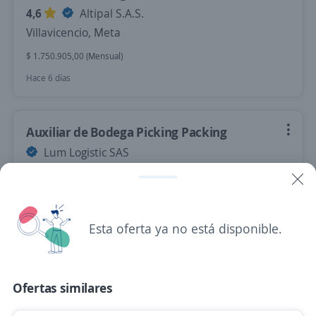
4,6
Altipal S.A.S.
Villavicencio, Meta
$ 1.750.905,00 (Mensual)
Hace 6 días
Auxiliar de Bodega Picking Packing
Lum Logistic SAS
Villavicencio, Meta
$ 1.750.905,00 (Mensual)
Hace 6 días
Esta oferta ya no está disponible.
steward
Ofertas similares
GRUPO LA COMARCA
Villavicencio, Meta