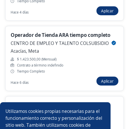
Tiempo Completo
Aplicar
Hace 4 días
Anterior
Siguiente
Operador de Tienda ARA tiempo completo
CENTRO DE EMPLEO Y TALENTO COLSUBSIDIO
Nuevas ofertas de empleo
Avísame
Acacías, Meta
$ 1.423.500,00 (Mensual)
Empleos similares
Contrato a término indefinido
Tiempo Completo
Asistente de producción
Auxiliar de producción
Aplicar
Hace 6 días
Auxiliar de cocina
Auxiliar de logística
Mensajero/a motorizado/a
Auxiliar de almacén y ventas
Auxiliar logistico
Utilizamos cookies propias necesarias para el
4.5
ACTIVOS S A S
Auxiliar de almacén y logística
Conductor/a
funcionamiento correcto y personalización del
Villavicencio, Meta
sitio web. También utilizamos cookies de