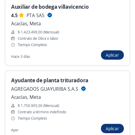
Auxiliar de bodega villavicencio
$ 1.750.905,00 (Mensual)
4.5
PTA SAS
Ayer
Acacías, Meta
$ 1.423.499,00 (Mensual)
Contrato de Obra o labor
Gerente Contable
Tiempo Completo
Importante empresa del sector
Aplicar
Villavicencio, Meta
Hace 3 días
$ 8.000.000,00 (Mensual)
Presencial y remoto
Ayer
Ayudante de planta trituradora
AGREGADOS GUAYURIBA S.A.S
Acacías, Meta
Auxiliar de Distribución Colanta
$ 1.750.905,00 (Mensual)
Villavicencio
Contrato a término indefinido
4,5
Empleamos Temporales SAS
Tiempo Completo
Villavicencio, Meta
Aplicar
Ayer
$ 1.800.000,00 (Mensual)