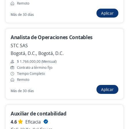
Se precisa Urgente
Remoto
Auxiliar Ambiental
Aplicar
Más de 30 días
CENTRO DE EMPLEO Y TALENTO
COLSUBSIDIO
Bogotá, D.C., Bogotá, D.C.
Analista de Operaciones Contables
$ 1.750.905,00 (Mensual)
STC SAS
Hace 2 horas
Bogotá, D.C., Bogotá, D.C.
$ 1.766.000,00 (Mensual)
Contrato a término fijo
Se precisa Urgente
Tiempo Completo
Remoto
Auxiliar Cocina
Aplicar
Más de 30 días
CENTRO DE EMPLEO Y TALENTO
COLSUBSIDIO
Bogotá, D.C., Bogotá, D.C.
Auxiliar de contabilidad
$ 2.000.000,00 (Mensual)
4.6
Eficacia
Hace 2 horas