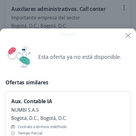
Auxiliares administrativos. Call center
Importante empresa del sector
Bogotá, D.C., Bogotá, D.C.
$ 2.000.000,00 (Mensual)
Hace 2 horas
Esta oferta ya no está disponible.
Se precisa Urgente
Auxiliar de inventario
Ofertas similares
Grupo Soluciones Horizonte
Bogotá, D.C., Bogotá, D.C.
Aux. Contable IA
$ 2.500.000,00 (Mensual)
NUMBI S.A.S
Hace 2 horas
Bogotá, D.C., Bogotá, D.C.
Contrato a término indefinido
Tiempo Parcial