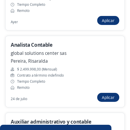
Bogotá, D.C., Bogotá, D.C.
Tiempo Completo
Remoto
$ 2.249.095,00 (Mensual)
Hace 2 horas
Aplicar
Ayer
Analista Contable
Anterior
Siguiente
global solutions center sas
Pereira, Risaralda
Nuevas ofertas de empleo
Avísame
$ 2.499.998,00 (Mensual)
Contrato a término indefinido
Tiempo Completo
Empleos similares
Remoto
Asesor/a servicio al cliente
Ejecutivo personal
Aplicar
24 de julio
Auxiliar de despachos
Asistente de producción
Auxiliar administrativo y contable
Auxiliar de mercadeo
Auxiliar de almacén e inventarios