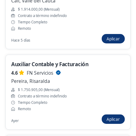
Cali, Valle del Cauca
$ 1.914.000,00 (Mensual)
Contrato a término indefinido
Auxiliar Comercial
Tiempo Completo
4,4
Interactua Servicios Ltda.
Remoto
Bogotá, D.C., Bogotá, D.C.
Aplicar
Hace 5 días
$ 20.000.000,00 (Mensual)
Hace 2 horas
Auxiliar Contable y Facturación
4.6
FN Servicios
Empleo destacado
Pereira, Risaralda
Auxiliar Operativo de Pista
$ 1.750.905,00 (Mensual)
4,3
Contrato a término indefinido
GRUPO ALIANZA
Tiempo Completo
Bogotá, D.C., Bogotá, D.C.
Remoto
Hace 2 horas
Aplicar
Ayer