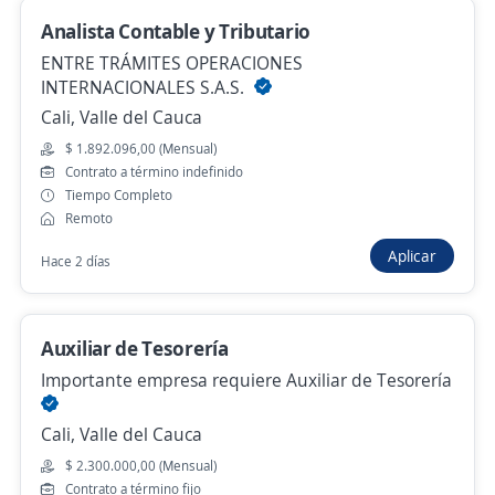
Auxiliar administrativo/a
Analista Contable y Tributario
Importante empresa del sector
ENTRE TRÁMITES OPERACIONES
Bogotá, D.C., Bogotá, D.C.
INTERNACIONALES S.A.S.
Presencial y remoto
Cali, Valle del Cauca
Hace 2 horas
$ 1.892.096,00 (Mensual)
Contrato a término indefinido
Tiempo Completo
Auxiliar administrativo contable
Remoto
4,4
Interactua Servicios Ltda.
Aplicar
Hace 2 días
Bogotá, D.C., Bogotá, D.C.
$ 1.850.000,00 (Mensual)
Auxiliar de Tesorería
Hace 2 horas
Importante empresa requiere Auxiliar de Tesorería
Cali, Valle del Cauca
Auxiliar de impresion
$ 2.300.000,00 (Mensual)
4,3
GRUPO ALIANZA
Contrato a término fijo