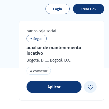
Login
Crear HdV
banco caja social
+ Seguir
auxiliar de mantenimiento
locativo
Bogotá, D.C., Bogotá, D.C.
A convenir
Aplicar