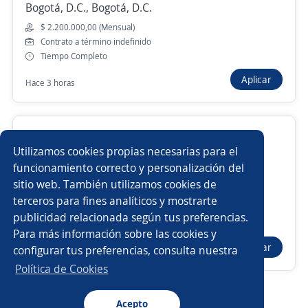
Bogotá, D.C., Bogotá, D.C.
$ 2.200.000,00 (Mensual)
Empleos similares
Contrato a término indefinido
Tiempo Completo
Ayudante de cocina producción
Auxiliar de producción
Aplicar
Hace 3 horas
Asistente comercial
Auxiliar inventario
Operario/a de planta
Auxiliar de mantenimiento
auxiliar de bodega
Utilizamos cookies propias necesarias para el
4.6
INNOVATE NUTRITION S . A . S
Auxiliar de contratación
funcionamiento correcto y personalización del
Bogotá, D.C., Bogotá, D.C.
sitio web. También utilizamos cookies de
$ 1.750.905,00 (Mensual)
Auxiliar contable y administrativo
Auxiliar de empaque
terceros para fines analíticos y mostrarte
Contrato a término fijo
publicidad relacionada según tus preferencias.
Buscar es más fácil en la app
Tiempo Completo
Para más información sobre las cookies y
Operario/a de producción
Auxiliar de nómina
Aplicar
configurar tus preferencias, consulta nuestra
Hace 7 días
CT App
Abrir
Metalmecánico/a
Supervisor/a de personal
Política de Cookies
Auxiliar de almacén y montacarguista
Ayudante soldador
Acepto