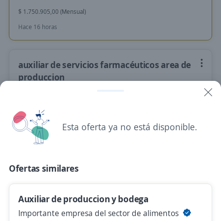
$ 1.750.905,00 (Mensual)
Hace 16 horas
auxiliar de servicios farmacéuticos area de
produccion
Importante empresa del sector
Bogotá, D.C., Bogotá, D.C.
$ 1.854.205,00 (Mensual)
Esta oferta ya no está disponible.
Hace 16 horas
Ofertas similares
Anterior
Siguiente
Auxiliar de produccion y bodega
Importante empresa del sector de alimentos
Nuevas ofertas de empleo
Avísame