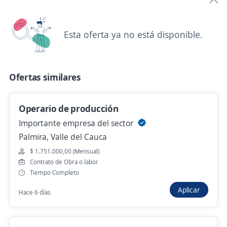
Operarios de producción / Aux de bodega,
Esta oferta ya no está disponible.
logístico Cali
4,3
Trabajamos JMC
Cali, Valle del Cauca
Ofertas similares
Hace 2 días
Operario de producción
Importante empresa del sector
Ayudante Producción/ Operario de
Palmira, Valle del Cauca
Producción
$ 1.751.000,00 (Mensual)
4,6
Adecco Colombia S.A.
Contrato de Obra o labor
Yumbo, Valle del Cauca
Tiempo Completo
$ 1.750.905,00 (Mensual)
Aplicar
Hace 6 días
Hace 2 días