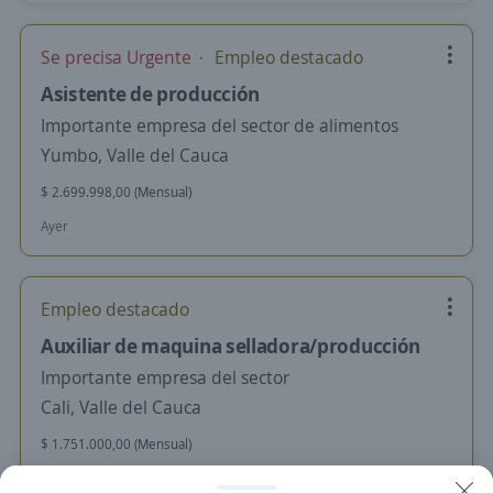
Se precisa Urgente
Empleo destacado
Asistente de producción
Importante empresa del sector de alimentos
Yumbo, Valle del Cauca
$ 2.699.998,00 (Mensual)
Ayer
Empleo destacado
Auxiliar de maquina selladora/producción
Importante empresa del sector
Cali, Valle del Cauca
$ 1.751.000,00 (Mensual)
Hace 2 días