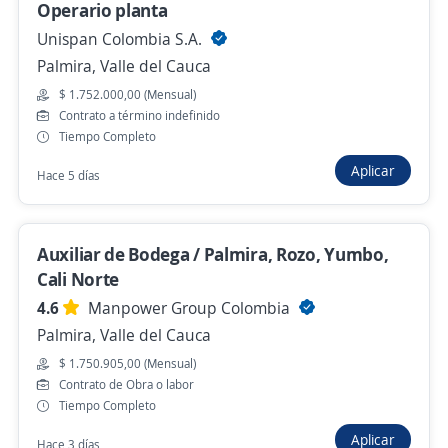
Operario planta
Auxiliar de producción, 6 meses de
Unispan Colombia S.A.
experiencia en manejo de herramientas
Palmira, Valle del Cauca
manuales, Hay Ruta y Casino
$ 1.752.000,00 (Mensual)
Importante empresa del sector
Contrato a término indefinido
Yumbo, Valle del Cauca
Tiempo Completo
Hace 2 días
Aplicar
Hace 5 días
Se precisa Urgente
Empleo destacado
Auxiliar de Bodega / Palmira, Rozo, Yumbo,
Auxiliar de produccion
Cali Norte
Kelsis S.A
4.6
Manpower Group Colombia
Yumbo, Valle del Cauca
Palmira, Valle del Cauca
$ 1.935.000,00 (Mensual)
$ 1.750.905,00 (Mensual)
Contrato de Obra o labor
Hace 2 días
Tiempo Completo
Aplicar
Hace 3 días