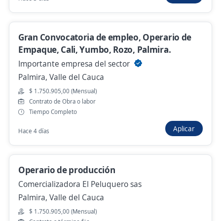
Se precisa Urgente
Empleo destacado
auxiliar de producción
Gran Convocatoria de empleo, Operario de
DIMATEX LEON
Empaque, Cali, Yumbo, Rozo, Palmira.
Palmira, Valle del Cauca
Importante empresa del sector
$ 1.750.905,00 (Mensual)
Palmira, Valle del Cauca
Hace 2 días
$ 1.750.905,00 (Mensual)
Contrato de Obra o labor
Tiempo Completo
Anterior
Siguiente
Aplicar
Hace 4 días
Nuevas ofertas de empleo
Avísame
Operario de producción
Comercializadora El Peluquero sas
Empleos similares
Palmira, Valle del Cauca
Auxiliar de carpinteria
Supervisor/a de personal
$ 1.750.905,00 (Mensual)