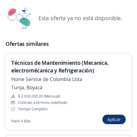
Auxiliar de enfermería Paciente ventilados
Esta oferta ya no está disponible.
(Boyacá)
MEDICINA Y TERAPIAS DOMICILIARIAS S.A.S.
Sogamoso, Boyacá
Ofertas similares
Ayer
Técnicos de Mantenimiento (Mecanica,
electromécanica y Refrigeración)
Ya viste todas las ofertas de "auxiliar mecanico"
Home Service de Colombia Ltda
Estas opciones también podrían interesarte
Tunja, Boyacá
$ 2.000.000,00 (Mensual)
Se precisa Urgente
Contrato a término indefinido
Aprendiz Técnico/ Sogamoso
Tiempo Completo
4,7
BANCO W S.A.
Aplicar
Hace 4 días
Sogamoso, Boyacá
Hace 7 días