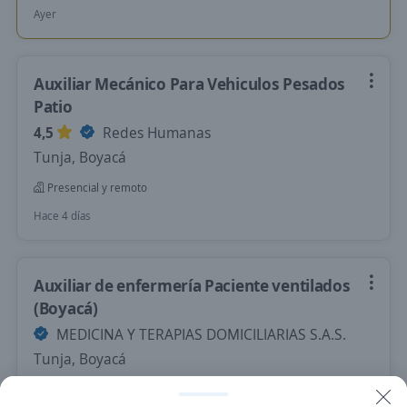
Ayer
Auxiliar Mecánico Para Vehiculos Pesados
Patio
4,5
Redes Humanas
Tunja, Boyacá
Presencial y remoto
Hace 4 días
Auxiliar de enfermería Paciente ventilados
(Boyacá)
MEDICINA Y TERAPIAS DOMICILIARIAS S.A.S.
Tunja, Boyacá
Hace 2 horas