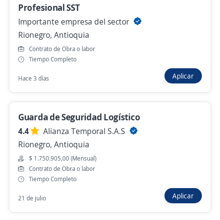
Profesional SST
Hace 3 días
Importante empresa del sector
Rionegro, Antioquia
Auxiliar de seguridad (Envigado)
Contrato de Obra o labor
4,4
BRECCIA SALUD SAS
Tiempo Completo
Envigado, Antioquia
Aplicar
Hace 3 días
Hace 3 días
Guarda de Seguridad Logístico
Asistente Contable Medellín
4.4
Alianza Temporal S.A.S
4,5
Expertos Seguridad Ltda
Rionegro, Antioquia
Medellín, Antioquia
$ 1.750.905,00 (Mensual)
$ 2.000.000,00 (Mensual)
Contrato de Obra o labor
Tiempo Completo
Hace 3 días
Aplicar
21 de julio
Se precisa Urgente
Empleo destacado