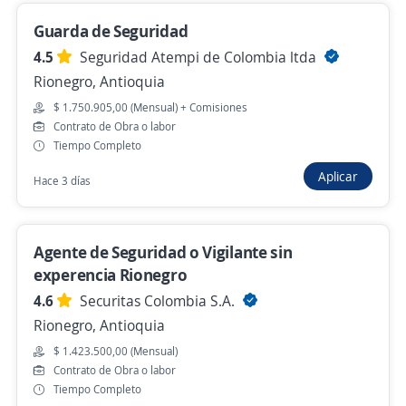
Auxiliar de Seguridad y Salud en el Trabajo
Guarda de Seguridad
(SST) con Licencia Vigente
4.5
Seguridad Atempi de Colombia ltda
Agencia de Empleo de Comfenalco Antioquia
Rionegro, Antioquia
Medellín, Antioquia
$ 1.750.905,00 (Mensual) + Comisiones
Contrato de Obra o labor
$ 2.600.000,00 (Mensual)
Tiempo Completo
Hace 3 días
Aplicar
Hace 3 días
Anterior
Siguiente
Agente de Seguridad o Vigilante sin
experencia Rionegro
4.6
Securitas Colombia S.A.
Nuevas ofertas de empleo
Avísame
Rionegro, Antioquia
$ 1.423.500,00 (Mensual)
Empleos similares
Contrato de Obra o labor
Tiempo Completo
Auxiliar de almacén carga y descarga
Auxiliar de farmacia