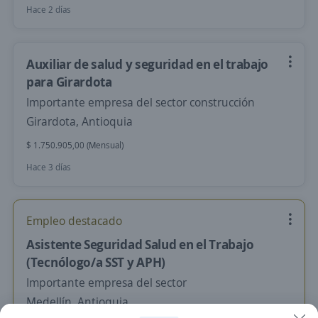
Hace 2 días
Auxiliar de salud y seguridad en el trabajo
para Girardota
Importante empresa del sector construcción
Girardota, Antioquia
$ 1.750.905,00 (Mensual)
Hace 3 días
Empleo destacado
Asistente Seguridad Salud en el Trabajo
(Tecnólogo/a SST y APH)
Importante empresa del sector
Medellín, Antioquia