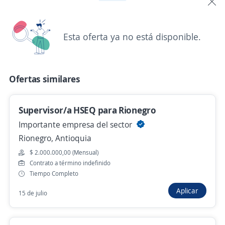
$ 3.746.972,00 (Mensual)
Hace 3 días
Esta oferta ya no está disponible.
Auxiliar Administrativo Contratación
Medellín
Ofertas similares
4,5
Expertos Seguridad Ltda
Medellín, Antioquia
Supervisor/a HSEQ para Rionegro
$ 1.750.905,00 (Mensual)
Importante empresa del sector
Hace 3 días
Rionegro, Antioquia
$ 2.000.000,00 (Mensual)
Contrato a término indefinido
Auxiliar de Control (Guarda de seguridad)
Tiempo Completo
4,8
AGENCIA DE EMPLEO COMFAMA
Aplicar
15 de julio
Medellín, Antioquia
$ 1.750.905,00 (Mensual)