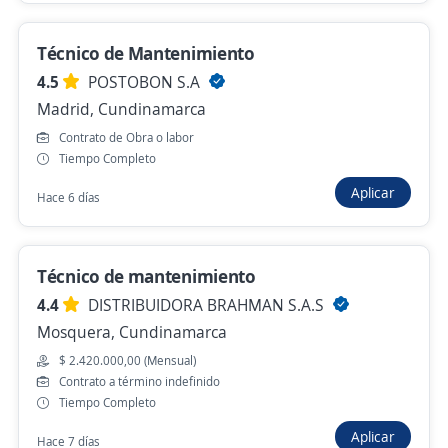
Funza, Cundinamarca
Técnico de Mantenimiento
$ 1.750.905,00 (Mensual)
4.5
POSTOBON S.A
Hace 4 días
Madrid, Cundinamarca
Contrato de Obra o labor
Tiempo Completo
Auxiliar comercial y técnico
Iselco ltda
Aplicar
Hace 6 días
Facatativá, Cundinamarca
$ 2.000.000,00 (Mensual) + Comisiones
Técnico de mantenimiento
Hace 5 días
4.4
DISTRIBUIDORA BRAHMAN S.A.S
Mosquera, Cundinamarca
Auxiliar de Logística Tecnólogo Graduado
$ 2.420.000,00 (Mensual)
Contrato a término indefinido
4,5
Dar Ayuda Temporal
Tiempo Completo
Mosquera, Cundinamarca
Aplicar
Hace 7 días
Hace 5 días