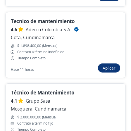
Tecnico de mantenimiento
Se precisa Urgente
Empleo destacado
4.6
Adecco Colombia S.A.
Auxiliar de Soporte Técnico
Cota, Cundinamarca
Importante empresa del sector
$ 1.898.400,00 (Mensual)
Cota, Cundinamarca
Contrato a término indefinido
Hace 5 días
Tiempo Completo
Aplicar
Hace 11 horas
Anterior
Siguiente
Técnico de Mantenimiento
4.1
Grupo Sasa
Nuevas ofertas de empleo
Avísame
Mosquera, Cundinamarca
$ 2.000.000,00 (Mensual)
Empleos similares
Contrato a término fijo
Tiempo Completo