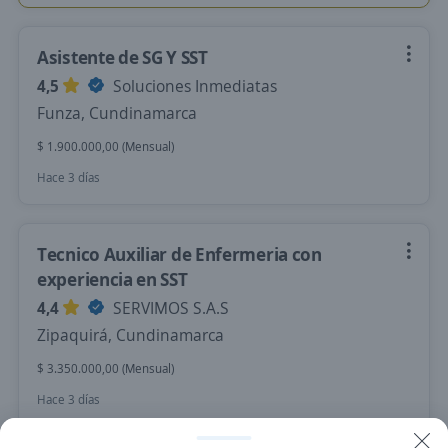
Asistente de SG Y SST
4,5
Soluciones Inmediatas
Funza, Cundinamarca
$ 1.900.000,00 (Mensual)
Hace 3 días
Tecnico Auxiliar de Enfermeria con
experiencia en SST
4,4
SERVIMOS S.A.S
Zipaquirá, Cundinamarca
$ 3.350.000,00 (Mensual)
Hace 3 días