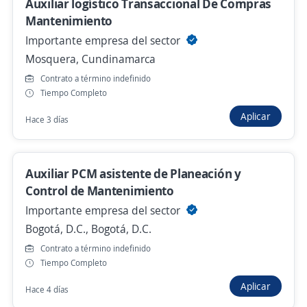
Auxiliar logístico Transaccional De Compras
Mantenimiento
Auxiliar ambiental. Residente en
Paratebueno, Cundinamarca
Importante empresa del sector
4,6
Jiro S.A.
Mosquera, Cundinamarca
Paratebueno, Cundinamarca
Contrato a término indefinido
Tiempo Completo
Hace 4 días
Aplicar
Hace 3 días
Ayudante Técnico
4,5
Bureau Veritas Colombia Limitada
Auxiliar PCM asistente de Planeación y
Cota, Cundinamarca
Control de Mantenimiento
Importante empresa del sector
$ 1.750.000,00 (Mensual) + Comisiones
Bogotá, D.C., Bogotá, D.C.
Hace 4 días
Contrato a término indefinido
Tiempo Completo
Auxiliar de mantenimiento
Aplicar
Hace 4 días
4,3
INDUSTRIAS GOYAINCOL S.A.S