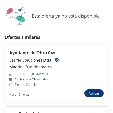
Auxiliar de mantenimiento general
4,6
TEJIDOS LAV S.A
Esta oferta ya no está disponible.
Cajicá, Cundinamarca
$ 2.000.000,00 (Mensual)
Ofertas similares
Hace 3 días
Ayudante de Obra Civil
Técnico de Mantenimiento, Auxiliar de
Saufer Soluciones Ltda.
Mantenimiento, Electromecánico,
Madrid, Cundinamarca
4,4
Global SAS
$ 1.750.905,00 (Mensual)
Mosquera, Cundinamarca
Contrato de Obra o labor
Tiempo Completo
$ 2.000.000,00 (Mensual)
Aplicar
Hace 3 días
Hace 19 horas
Se precisa Urgente