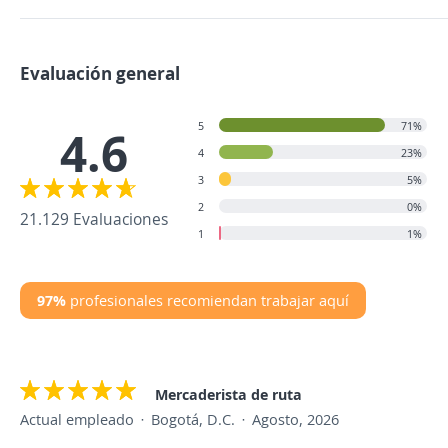
Evaluación general
5
71%
4.6
4
23%
3
5%
2
0%
21.129 Evaluaciones
1
1%
97%
profesionales recomiendan trabajar aquí
Mercaderista de ruta
Actual empleado
Bogotá, D.C.
Agosto, 2026