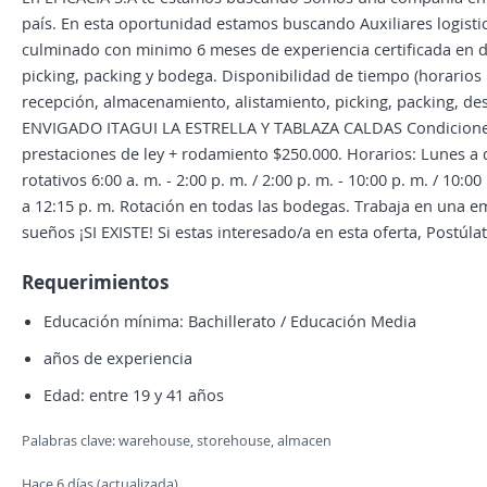
país. En esta oportunidad estamos buscando Auxiliares logisti
culminado con minimo 6 meses de experiencia certificada en 
picking, packing y bodega. Disponibilidad de tiempo (horarios 
recepción, almacenamiento, alistamiento, picking, packing, d
ENVIGADO ITAGUI LA ESTRELLA Y TABLAZA CALDAS Condiciones: S
prestaciones de ley + rodamiento $250.000. Horarios: Lunes 
rotativos 6:00 a. m. - 2:00 p. m. / 2:00 p. m. - 10:00 p. m. / 10:00
a 12:15 p. m. Rotación en todas las bodegas. Trabaja en una em
sueños ¡SI EXISTE! Si estas interesado/a en esta oferta, Postúla
Requerimientos
Educación mínima: Bachillerato / Educación Media
años de experiencia
Edad: entre 19 y 41 años
Palabras clave: warehouse, storehouse, almacen
Hace 6 días (actualizada)