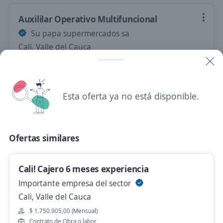
Auxililar Operativo Multifuncional
Su papa supermercados sa
Cali, Valle del Cauca
Hace 19 horas
Esta oferta ya no está disponible.
Se precisa Urgente
Empleo destacado
Auxiliar Operativo (centro de
correspondencia)
Ofertas similares
4,0
INTERSERVICE SA
Cali, Valle del Cauca
Cali! Cajero 6 meses experiencia
Hace 19 horas
Importante empresa del sector
Cali, Valle del Cauca
Se precisa Urgente
Empleo destacado
$ 1.750.905,00 (Mensual)
Contrato de Obra o labor