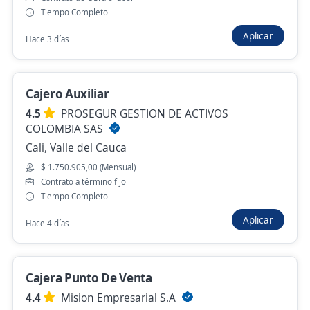
Auxiliar operativo recreacion
Tiempo Completo
4,5
Temporales Especializados S.A.
Aplicar
Calima, Valle del Cauca
Hace 3 días
$ 636.693,00 (Mensual)
Hace 19 horas
Cajero Auxiliar
4.5
PROSEGUR GESTION DE ACTIVOS
COLOMBIA SAS
Auxiliar Operativo Despachos Cali
Cali, Valle del Cauca
4,5
DOMINA ENTREGA TOTAL S.A.S
$ 1.750.905,00 (Mensual)
Cali, Valle del Cauca
Contrato a término fijo
Tiempo Completo
$ 1.750.509,00 (Mensual)
Aplicar
Hace 19 horas
Hace 4 días
Gerente de Restaurante (Operativo) Cali
Cajera Punto De Venta
4,5
INMACULADA GUADALUPE Y AMIGOS
4.4
Mision Empresarial S.A
S.A.S