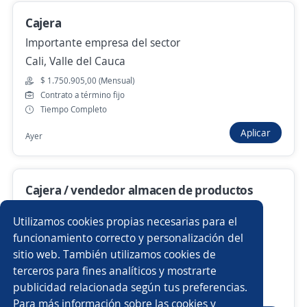
Cajera
Importante empresa del sector
Anterior
Siguiente
Cali, Valle del Cauca
$ 1.750.905,00 (Mensual)
Contrato a término fijo
Nuevas ofertas de empleo
Avísame
Tiempo Completo
Aplicar
Ayer
Empleos similares
Logístico/a
Mensajero/a
Cajera / vendedor almacen de productos
Auxiliar de almacén y logística
Técnico/a electromecánico
linea hogar
Utilizamos cookies propias necesarias para el
4.6
Distribuidora Cristaleria La Mejor Ltda
Operador/a
Bachiller
funcionamiento correcto y personalización del
Cali, Valle del Cauca
sitio web. También utilizamos cookies de
$ 1.750.915,00 (Mensual)
Auxiliar de almacén carga y descarga
Analista de logística
terceros para fines analíticos y mostrarte
Contrato a término fijo
publicidad relacionada según tus preferencias.
Buscar es más fácil en la app
Tiempo Completo
Para más información sobre las cookies y
Auxiliar en obra
Técnico/a de mantenimiento