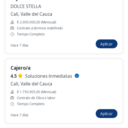
DOLCE STELLA
Ayer
Cali, Valle del Cauca
$ 2.000.000,00 (Mensual)
Auxiliar Operativo de Aseo
Contrato a término indefinido
Tiempo Completo
4,6
Grupo Éxito
Aplicar
Cali, Valle del Cauca
Hace 7 días
Ayer
Cajero/a
Escolta Tripulante, Aéreo y Operativo en
4.5
Soluciones Inmediatas
Cali
Cali, Valle del Cauca
4,5
PROSEGUR GESTION DE ACTIVOS
$ 1.750.905,00 (Mensual)
COLOMBIA SAS
Contrato de Obra o labor
Cali, Valle del Cauca
Tiempo Completo
Aplicar
$ 1.750.000,00 (Mensual)
Hace 7 días
Ayer