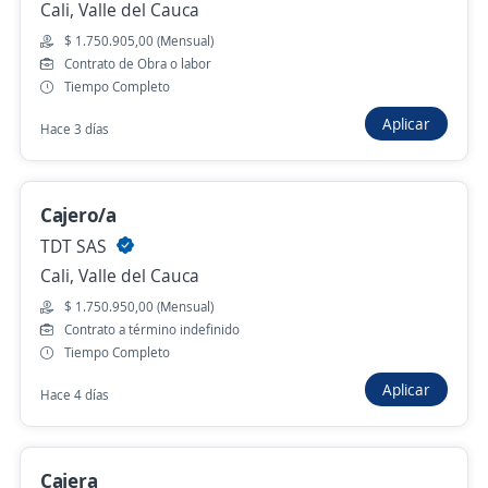
Cali, Valle del Cauca
Cali, Valle del Cauca
$ 1.750.905,00 (Mensual)
Hace 19 horas
Contrato de Obra o labor
Tiempo Completo
Aplicar
Hace 3 días
Auxiliar Operativo Entregas Especiales
4,5
DOMINA ENTREGA TOTAL S.A.S
Cali, Valle del Cauca
Cajero/a
$ 1.750.509,00 (Mensual)
TDT SAS
Hace 19 horas
Cali, Valle del Cauca
$ 1.750.950,00 (Mensual)
Contrato a término indefinido
Supervisor Operativo de Montajes y
Tiempo Completo
Mantenimiento Industrial
Aplicar
Hace 4 días
4,7
AGENCIA DE EMPLEO COMFANDI
Cali, Valle del Cauca
Cajera
$ 2.800.000,00 (Mensual)