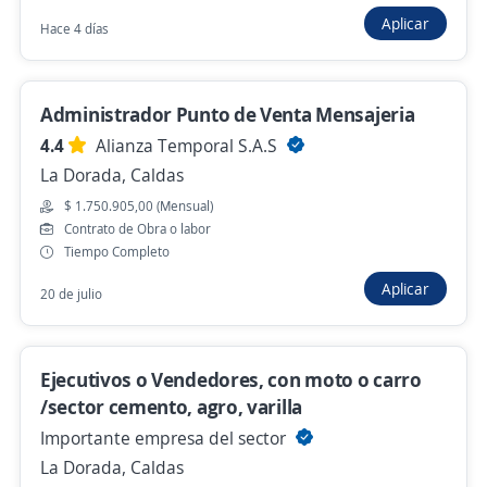
Empleo destacado
Aplicar
Hace 4 días
Asesor comercial Almacenes Ktronix
Importante empresa del sector
Administrador Punto de Venta Mensajeria
Manizales, Caldas
4.4
Alianza Temporal S.A.S
Hace 2 horas
La Dorada, Caldas
$ 1.750.905,00 (Mensual)
Contrato de Obra o labor
Conductor de Mixer/carro tanque/Carga
Tiempo Completo
Viva
Aplicar
4,6
Adecco Colombia S.A.
20 de julio
Chinchiná, Caldas
$ 2.016.000,00 (Mensual)
Ejecutivos o Vendedores, con moto o carro
Hace 2 horas
/sector cemento, agro, varilla
Importante empresa del sector
La Dorada, Caldas
Empleo destacado