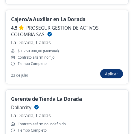
Hace 2 horas
Cajero/a Auxiliar en La Dorada
Conductor Zona PXP
4.5
PROSEGUR GESTION DE ACTIVOS
4,4
Alianza Temporal S.A.S
COLOMBIA SAS
Manizales, Caldas
La Dorada, Caldas
$ 1.750.905,00 (Mensual)
$ 1.750.900,00 (Mensual)
Contrato a término fijo
Hace 1 hora
Tiempo Completo
Aplicar
23 de julio
Técnico de CCTV y seguridad electrónica
PAGOS AUTOMATICOS DE COLOMBIA
Gerente de Tienda La Dorada
Manizales, Caldas
Dollarcity
$ 2.477.072,00 (Mensual)
La Dorada, Caldas
Hace 2 horas
Contrato a término indefinido
Tiempo Completo