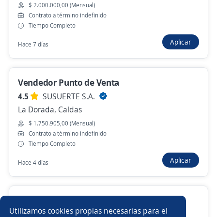
$ 2.000.000,00 (Mensual)
Ejecutivo comercial de Libranza
Contrato a término indefinido
4,5
PUNTO EMPLEO S.A.S
Tiempo Completo
Manizales, Caldas
Aplicar
Hace 7 días
$ 1.424.000,00 (Mensual)
Presencial y remoto
Hace 2 horas
Vendedor Punto de Venta
4.5
SUSUERTE S.A.
La Dorada, Caldas
Anterior
Siguiente
$ 1.750.905,00 (Mensual)
Contrato a término indefinido
Tiempo Completo
Nuevas ofertas de empleo
Avísame
Aplicar
Hace 4 días
Empleos similares
Analista comercial
Producción
Gerente comercial
Asesor Comercial
Utilizamos cookies propias necesarias para el
4.6
STF GROUP S.A.