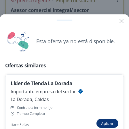
Se precisa Urgente
Empleo destacado
Asesor comercial integral/ sector
tecnologia /intangibles o
telecomunicaciones/oficina
4,6
Manpower Group Colombia
Manizales, Caldas
Esta oferta ya no está disponible.
$ 3.000.000,00 (Mensual)
Hace 1 hora
Ofertas similares
Guarda de seguridad perfil femenino
Líder de Tienda La Dorada
Manizales
Importante empresa del sector
4,5
PROSEGUR GESTION DE ACTIVOS
La Dorada, Caldas
COLOMBIA SAS
Contrato a término fijo
Manizales, Caldas
Tiempo Completo
$ 1.750.905,00 (Mensual)
Aplicar
Hace 5 días