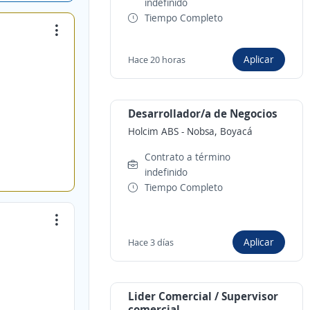
indefinido
Tiempo Completo
Aplicar
Hace 20 horas
Desarrollador/a de Negocios
Holcim ABS
-
Nobsa, Boyacá
Contrato a término
indefinido
Tiempo Completo
Aplicar
Hace 3 días
Lider Comercial / Supervisor
comercial