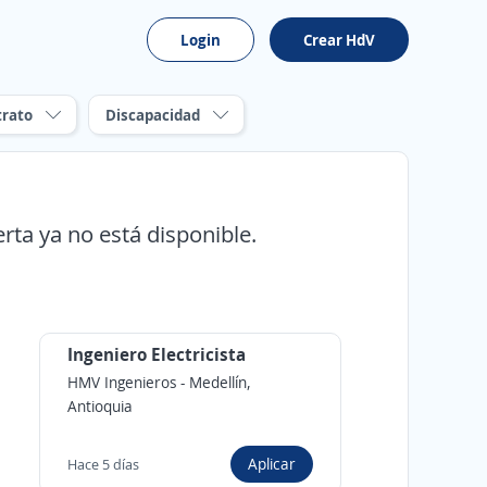
Login
Crear HdV
trato
Discapacidad
erta ya no está disponible.
Ingeniero Electricista
HMV Ingenieros
-
Medellín,
Antioquia
Aplicar
Hace 5 días