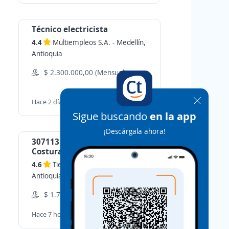
Técnico electricista
4.4
Multiempleos S.A.
-
Medellín,
Antioquia
$ 2.300.000,00 (Mensual)
Aplicar
Hace 2 días
Sigue buscando
en la app
¡Descárgala ahora!
307113 Operario Corseteria o
Costura
4.6
Tiempos SAS
-
Medellín,
Antioquia
$ 1.750.904,00 (Mensual)
Aplicar
Hace 7 horas