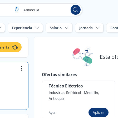
Experiencia
Salario
Jornada
Con
alerta
Esta of
Ofertas similares
Técnico Eléctrico
Industrias Refridcol
-
Medellín,
Antioquia
Aplicar
Ayer