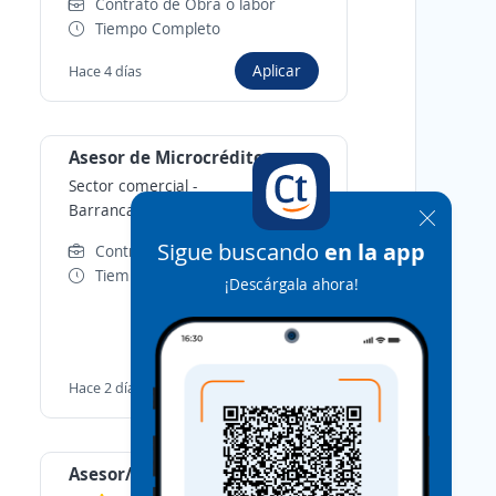
Contrato de Obra o labor
Tiempo Completo
Aplicar
Hace 4 días
Asesor de Microcréditos
Sector comercial
-
Barrancabermeja, Santander
Sigue buscando
en la app
Contrato a término fijo
Tiempo Completo
¡Descárgala ahora!
Aplicar
Hace 2 días
Asesor/a Comercial Externo/a