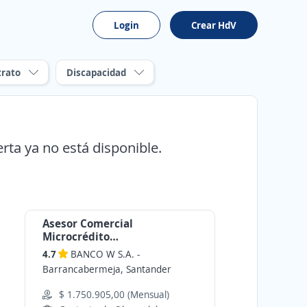
Login
Crear HdV
trato
Discapacidad
erta ya no está disponible.
Asesor Comercial
Microcrédito
Barrancabermeja
4.7
BANCO W S.A.
-
Barrancabermeja, Santander
$ 1.750.905,00 (Mensual)