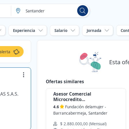
Experiencia
Salario
Jornada
Con
alerta
Esta of
Ofertas similares
S S.A.S.
Asesor Comercial
Microcredito
Barrancabermeja
4.6
Fundación delamujer
-
Barrancabermeja, Santander
$ 2.880.000,00 (Mensual)