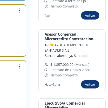
Contrato a término fijo
Tiempo Completo
Aplicar
Ayer
Asesor Comercial
Microcredito Contratacion
Inmediata
4.6
AYUDA TEMPORAL DE
SANTADER S.A.S
-
Barrancabermeja, Santander
$ 1.857.000,00 (Mensual)
Contrato de Obra o labor
Tiempo Completo
d
Aplicar
Hace 6 días
Ejecutivo/a Comercial
Microcrédito