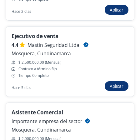
Aplicar
Hace 2 días
Ejecutivo Comercial Logistica y Transporte
4,5
Transportadora La Prensa del Valle
Ejecutivo de venta
S.A.S.
4.4
Mastin Seguridad Ltda.
Cota, Cundinamarca
Mosquera, Cundinamarca
$ 2.499.999,00 (Mensual) + Comisiones
$ 2.500.000,00 (Mensual)
Ayer
Contrato a término fijo
Tiempo Completo
Aplicar
Hace 5 días
Anterior
Siguiente
Asistente Comercial
Nuevas ofertas de empleo
Avísame
Importante empresa del sector
Mosquera, Cundinamarca
Empleos similares
$ 2.000.000,00 (Mensual)