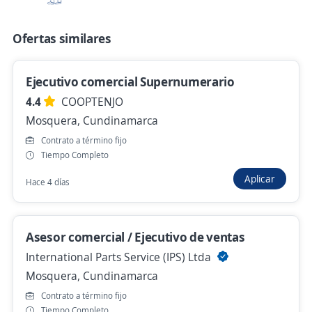
Ofertas similares
Ejecutivo Comercial Financiero/ Zipaquira
4,4
NEXA BPO
Ejecutivo comercial Supernumerario
Zipaquirá, Cundinamarca
4.4
COOPTENJO
$ 1.750.904,00 (Mensual)
Mosquera, Cundinamarca
Ayer
Contrato a término fijo
Tiempo Completo
Aplicar
Hace 4 días
Empleo destacado
Ejecutivo Comercial TAT Micro con Moto
4,5
ORGANIZACIÓN SERVICIOS Y
Asesor comercial / Ejecutivo de ventas
ASESORIAS S.A.S.
International Parts Service (IPS) Ltda
Chía, Cundinamarca
Mosquera, Cundinamarca
$ 3.000.000,00 (Mensual)
Contrato a término fijo
Ayer
Tiempo Completo