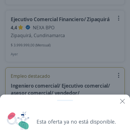
Ejecutivo Comercial Financiero/ Zipaquirá
4,4
NEXA BPO
Zipaquirá, Cundinamarca
$ 3.999.999,00 (Mensual)
Ayer
Empleo destacado
Ingeniero comercial/ Ejecutivo comercial/
asesor comercial/ vendedor/
4,6
Manpower Group Colombia
Tenjo, Cundinamarca
$ 2.400.000,00 (Mensual)
Esta oferta ya no está disponible.
Ayer