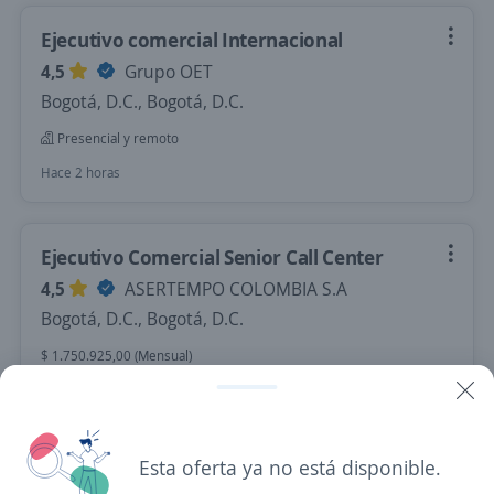
Ejecutivo comercial Internacional
4,5
Grupo OET
Bogotá, D.C., Bogotá, D.C.
Presencial y remoto
Hace 2 horas
Ejecutivo Comercial Senior Call Center
4,5
ASERTEMPO COLOMBIA S.A
Bogotá, D.C., Bogotá, D.C.
$ 1.750.925,00 (Mensual)
Hace 2 horas
Esta oferta ya no está disponible.
Se precisa Urgente
Empleo destacado