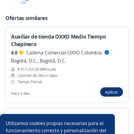
Ejecutivo Comercial Producto
4,5
INTERNATIONAL TESTING
Ofertas similares
INSPECTION & CERTIFICATION COLOMBIA SAS
Bogotá, D.C., Bogotá, D.C.
Auxiliar de tienda OXXO Medio Tiempo
Hace 2 horas
Chapinero
4.6
Cadena Comercial OXXO Colombia
Bogotá, D.C., Bogotá, D.C.
Anterior
Siguiente
$ 915.250,00 (Mensual)
Contrato de Obra o labor
Tiempo Parcial
Nuevas ofertas de empleo
Avísame
Aplicar
Hace 4 días
Empleos similares
Regente de farmacia
Especialista
Ejecutivo Comercial Bancario
Utilizamos cookies propias necesarias para el
4.4
NEXA BPO
Ejecutivo/a comercial
Gerente comercial
Director/a
funcionamiento correcto y personalización del
Bogotá, D.C., Bogotá, D.C.