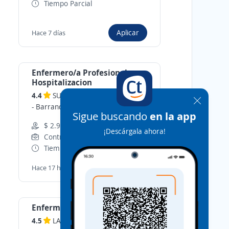
Tiempo Parcial
Aplicar
Hace 7 días
Enfermero/a Profesional
Hospitalizacion
4.4
SU SERVICIO TEMPORAL S.A
-
Barranquilla, Atlántico
Sigue buscando
en la app
$ 2.939.000,00 (Mensual)
¡Descárgala ahora!
Contrato de Obra o labor
Tiempo Completo
Aplicar
Hace 17 horas
Enfermera
4.5
LABORANDO S.A.S
-