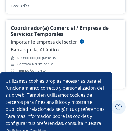
Hace 3 días
Coordinador(a) Comercial / Empresa de
Servicios Temporales
Importante empresa del sector
Barranquilla, Atlántico
$ 3.800.000,00 (Mensual)
Contrato a término fijo
Tiempo Completo
Utilizamos cookies propias necesarias para el
Ayer
funcionamiento correcto y personalización del
sitio web. También utilizamos cookies de
terceros para fines analíticos y mostrarte
Aplicar
publicidad relacionada según tus preferencias.
Para más información sobre las cookies y
configurar tus preferencias, consulta nuestra
Copyright 2014 - 2026 DGNET LTD.