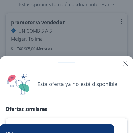
Estas opciones también podrían interesarte
promotor/a vendedor
UNICOMB S A S
Melgar, Tolima
$ 1.760.905,00 (Mensual)
Ayer
Nuevas ofertas de empleo
Avísame
Esta oferta ya no está disponible.
Empleos similares
Ofertas similares
Bachilleres
Promotor/a mercaderista
Asesor/a comercial freelance
Promotor/a comercial
Impulsador/a