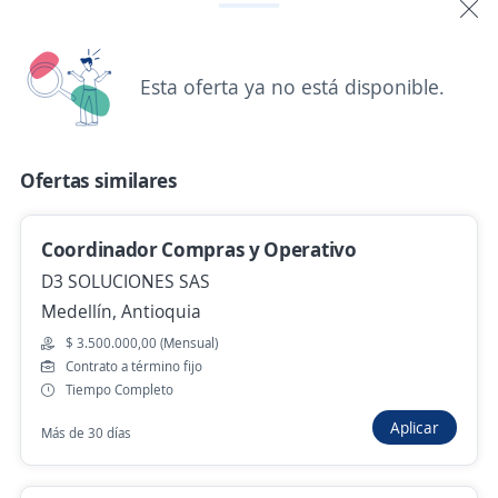
Hace 3 horas
Esta oferta ya no está disponible.
Auxiliar contable
Importante empresa del sector
Medellín, Antioquia
Ofertas similares
$ 2.300.000,00 (Mensual)
Hace 3 horas
Coordinador Compras y Operativo
D3 SOLUCIONES SAS
Coordinador comercial y de capacitación
Medellín, Antioquia
4,8
AGENCIA DE EMPLEO COMFAMA
$ 3.500.000,00 (Mensual)
Contrato a término fijo
Medellín, Antioquia
Tiempo Completo
$ 2.000.000,00 (Mensual)
Aplicar
Más de 30 días
Hace 3 horas