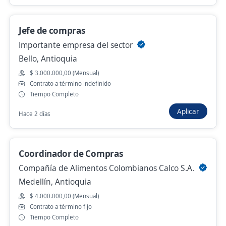
4,8
AGENCIA DE EMPLEO COMFAMA
Medellín, Antioquia
Jefe de compras
$ 2.500.000,00 (Mensual)
Importante empresa del sector
Hace 3 horas
Bello, Antioquia
$ 3.000.000,00 (Mensual)
Se precisa Urgente
Contrato a término indefinido
Tiempo Completo
Asesor/a de servicio al cliente Call center
Aplicar
Hace 2 días
4,8
AGENCIA DE EMPLEO COMFAMA
Sabaneta, Antioquia
$ 1.750.905,00 (Mensual)
Coordinador de Compras
Hace 3 horas
Compañía de Alimentos Colombianos Calco S.A.
Medellín, Antioquia
$ 4.000.000,00 (Mensual)
Auxiliar de bodega de tela
Contrato a término fijo
Importante empresa del sector
Tiempo Completo