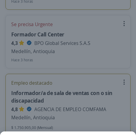
Hace 3 horas
Se precisa Urgente
Formador Call Center
4,3
BPO Global Services S.A.S
Medellín, Antioquia
Hace 3 horas
Empleo destacado
Informador/a de sala de ventas con o sin
discapacidad
4,8
AGENCIA DE EMPLEO COMFAMA
Medellín, Antioquia
$ 1.750.905,00 (Mensual)