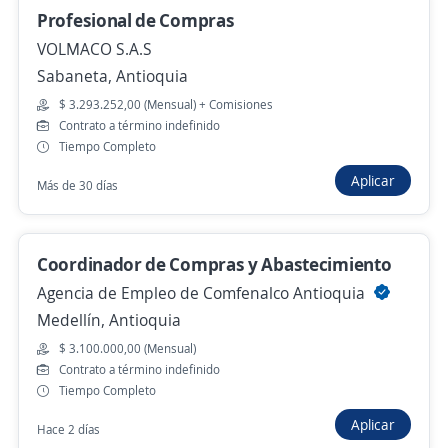
Profesional de Compras
Ayudante de electricidad
VOLMACO S.A.S
4,8
AGENCIA DE EMPLEO COMFAMA
Sabaneta, Antioquia
Medellín, Antioquia
$ 3.293.252,00 (Mensual) + Comisiones
$ 1.750.000,00 (Mensual)
Contrato a término indefinido
Hace 3 horas
Tiempo Completo
Aplicar
Más de 30 días
Oficial eléctrico
4,8
AGENCIA DE EMPLEO COMFAMA
Coordinador de Compras y Abastecimiento
Medellín, Antioquia
Agencia de Empleo de Comfenalco Antioquia
$ 1.750.000,00 (Mensual)
Medellín, Antioquia
Hace 3 horas
$ 3.100.000,00 (Mensual)
Contrato a término indefinido
Tiempo Completo
Ejecutivo/a comercial corporativo
Aplicar
Hace 2 días