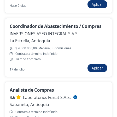
Itagüí, Antioquia
Aplicar
Hace 2 días
$ 1.750.905,00 (Mensual)
Hace 3 horas
Coordinador de Abastecimiento / Compras
INVERSIONES ASEO INTEGRAL S.A.S
Residente SST para San Roque
La Estrella, Antioquia
4,8
AGENCIA DE EMPLEO COMFAMA
$ 4.000.000,00 (Mensual) + Comisiones
San Roque, Antioquia
Contrato a término indefinido
Tiempo Completo
$ 3.550.000,00 (Mensual)
Aplicar
17 de julio
Hace 3 horas
Analista de Compras
Anterior
Siguiente
4.6
Laboratorios Funat S.A.S.
Sabaneta, Antioquia
Nuevas ofertas de empleo
Avísame
Contrato a término indefinido