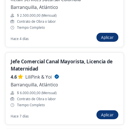
Barranquilla, Atlántico
Hace 1 hora
$ 2.500.000,00 (Mensual)
Contrato de Obra o labor
Tiempo Completo
Se precisa Urgente
Aplicar
Asesor Comercial TaT / Experiencia en
Hace 4 días
tecnología
4,4
Multiempleos S.A.
Jefe Comercial Canal Mayorista, Licencia de
Barranquilla, Atlántico
Maternidad
Hace 18 horas
4.6
LiliPink & Yoi
Barranquilla, Atlántico
Coordinador nacional Outbound
$ 6.000.000,00 (Mensual)
Contrato de Obra o labor
Importante empresa del sector
Tiempo Completo
Barranquilla, Atlántico
Aplicar
Hace 7 días
Hace 21 horas