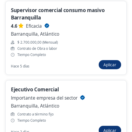
Supervisor comercial consumo masivo
Asesor comercial PDV / Manufcatura
Barranquilla
4,3
EFI SERVICIOS S.A.S
4.6
Eficacia
Barranquilla, Atlántico
Barranquilla, Atlántico
$ 1.750.905,00 (Mensual)
$ 2.700.000,00 (Mensual)
Hace 22 horas
Contrato de Obra o labor
Tiempo Completo
Aplicar
Hace 5 días
Anterior
Siguiente
Ejecutivo Comercial
Nuevas ofertas de empleo
Avísame
Importante empresa del sector
Barranquilla, Atlántico
Empleos similares
Contrato a término fijo
Tiempo Completo
Auxiliar de almacén
Oficial de crédito
Comercial
Aplicar
Hace 2 días