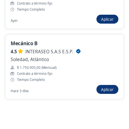
Contrato a término fijo
Tiempo Completo
Nuevas ofertas de empleo
Avísame
Aplicar
Ayer
Mecánico B
4.5
INTERASEO S.A.S E.S.P.
Soledad, Atlántico
$ 1.750.905,00 (Mensual)
Contrato a término fijo
Buscar es más fácil en la app
Tiempo Completo
Aplicar
Hace 3 días
CT App
Abrir
Navegador
Continuar
Buscar
Aplicaciones
Avisos
Favoritos
Menú