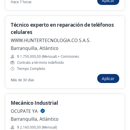
Aplicar
Hace 7 horas
Ingresar
Técnico experto en reparación de teléfonos
celulares
WWW.HUNTERTECNOLOGIA.CO S.A.S.
Barranquilla, Atlántico
$ 1.750.000,00 (Mensual) + Comisiones
Contrato a término indefinido
Departamento
Fecha
Categoría
Tiempo Completo
Aplicar
Más de 30 días
1
Relevancia
Ofertas de trabajo de llantero en Atlántico
Llantero
Mecánico Industrial
Importante empresa del sector
OCUPATE YA
Barranquilla, Atlántico
Barranquilla, Atlántico
Hace 4 días
$ 2.160.000,00 (Mensual)