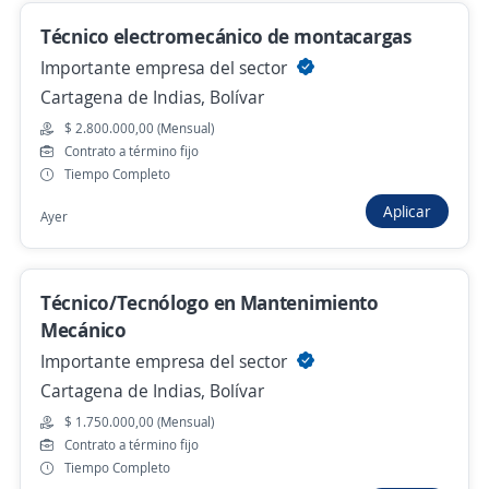
Técnico electromecánico de montacargas
Técnico mecánico automotriz
Importante empresa del sector
Cartagena de Indias, Bolívar
Importante empresa del sector automotriz
Cartagena de Indias, Bolívar
$ 2.800.000,00 (Mensual)
Contrato a término fijo
Hace 3 días
Tiempo Completo
Aplicar
Ayer
técnico/a electromecánico
4,3
EFI SERVICIOS S.A.S
Técnico/Tecnólogo en Mantenimiento
Cartagena de Indias, Bolívar
Mecánico
$ 2.500.000,00 (Mensual)
Importante empresa del sector
Hace 3 días
Cartagena de Indias, Bolívar
$ 1.750.000,00 (Mensual)
Contrato a término fijo
Se precisa Urgente
Tiempo Completo