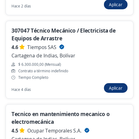
Técnico de taller / Motores fuera de borda /
Aplicar
Hace 2 días
Cartagena
4,6
Jiro S.A.
Cartagena de Indias, Bolívar
307047 Técnico Mecánico / Electricista de
$ 1.897.000,00 (Mensual)
Equipos de Arrastre
4.6
Tiempos SAS
Hace 4 días
Cartagena de Indias, Bolívar
$ 6.300.000,00 (Mensual)
307047 Técnico Mecánico / Electricista de
Contrato a término indefinido
Equipos de Arrastre
Tiempo Completo
4,6
Tiempos SAS
Aplicar
Hace 4 días
Cartagena de Indias, Bolívar
$ 6.300.000,00 (Mensual)
Tecnico en mantenimiento mecanico o
Hace 4 días
electromecánica
4.5
Ocupar Temporales S.A.