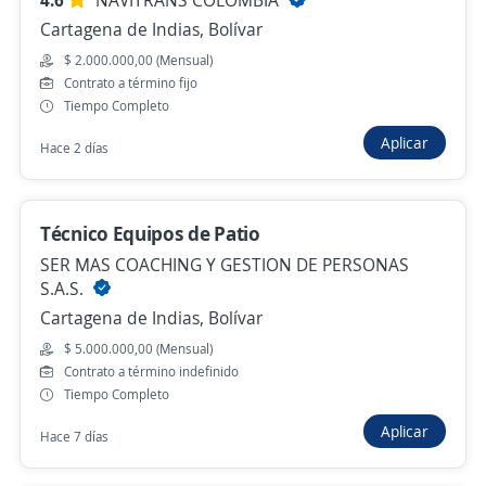
4.6
NAVITRANS COLOMBIA
$ 2.000.000,00 (Mensual)
Cartagena de Indias, Bolívar
Hace 2 días
$ 2.000.000,00 (Mensual)
Contrato a término fijo
Tiempo Completo
Auxiliar operativo
Aplicar
Hace 2 días
Importante empresa del sector
Cartagena de Indias, Bolívar
Técnico Equipos de Patio
$ 1.750.905,00 (Mensual)
SER MAS COACHING Y GESTION DE PERSONAS
Hace 3 días
S.A.S.
Cartagena de Indias, Bolívar
Técnico Especialista en Reconstrucción de
$ 5.000.000,00 (Mensual)
Contrato a término indefinido
Motores
Tiempo Completo
SOLUCIONES EMPRESARIALES 360°
Aplicar
Hace 7 días
Turbaco, Bolívar
Hace 3 días