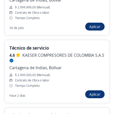
307049 Técnico Mecánico / Electricista de
Cartagena de Indias, Bolívar
Equipos de Patio
$ 2.999.999,00 (Mensual)
Contrato de Obra o labor
4,6
Tiempos SAS
Tiempo Completo
Cartagena de Indias, Bolívar
Aplicar
26 de julio
$ 7.000.000,00 (Mensual)
Hace 4 días
Técnico de servicio
4.6
KAESER COMPRESORES DE COLOMBIA S.A.S
Ya viste todas las ofertas de "mecanico diesel"
Estas opciones también podrían interesarte
Cartagena de Indias, Bolívar
$ 2.900.000,00 (Mensual)
Director Posventa
Contrato de Obra o labor
Tiempo Completo
VEHICOSTA S.A.S
Cartagena de Indias, Bolívar
Aplicar
Hace 2 días
Hace 3 días