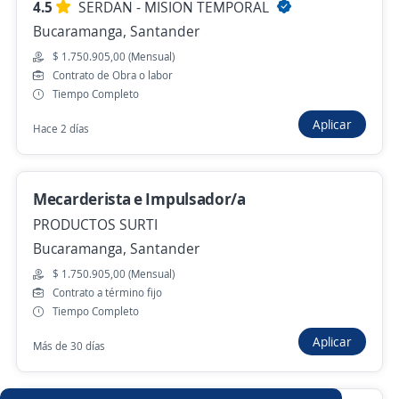
moto Licencia C2
4.5
SERDAN - MISION TEMPORAL
Gi Group Colombia
Bucaramanga, Santander
Bucaramanga, Santander
$ 1.750.905,00 (Mensual)
Contrato de Obra o labor
$ 2.000.000,00 (Mensual)
Tiempo Completo
Hace 4 días
Aplicar
Hace 2 días
Anterior
Siguiente
Mecarderista e Impulsador/a
PRODUCTOS SURTI
Bucaramanga, Santander
Nuevas ofertas de empleo
Avísame
$ 1.750.905,00 (Mensual)
Contrato a término fijo
Empleos similares
Tiempo Completo
Aplicar
Auxiliar administrativo/a
Vendedor externo
Más de 30 días
Representante comercial
Asesor microcrédito