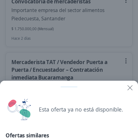
Convocatoria de mercaderistas
Importante empresa del sector alimentos
Piedecuesta, Santander
$ 1.750.000,00 (Mensual)
Hace 2 días
Mercaderista TAT / Vendedor Puerta a
Puerta / Encuestador – Contratación
inmediata Bucaramanga
Gi Group Colombia
Bucaramanga, Santander
$ 1.991.195,00 (Mensual)
Esta oferta ya no está disponible.
Hace 2 días
Ofertas similares