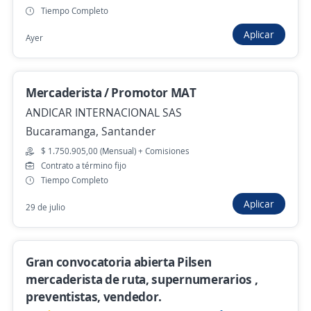
4,6
Eficacia
Tiempo Completo
Bucaramanga, Santander
Aplicar
Ayer
$ 1.750.000,00 (Mensual)
Hace 3 días
Mercaderista / Promotor MAT
ANDICAR INTERNACIONAL SAS
Mercaderista Consumo Masivo Almacenes
Bucaramanga, Santander
de Cadena
$ 1.750.905,00 (Mensual) + Comisiones
4,5
ACTIVOS S A S
Contrato a término fijo
Bucaramanga, Santander
Tiempo Completo
$ 1.750.904,00 (Mensual)
Aplicar
29 de julio
Hace 4 días
Gran convocatoria abierta Pilsen
Empleo destacado
mercaderista de ruta, supernumerarios ,
preventistas, vendedor.
Mercaderista//Consumo masivo//Con