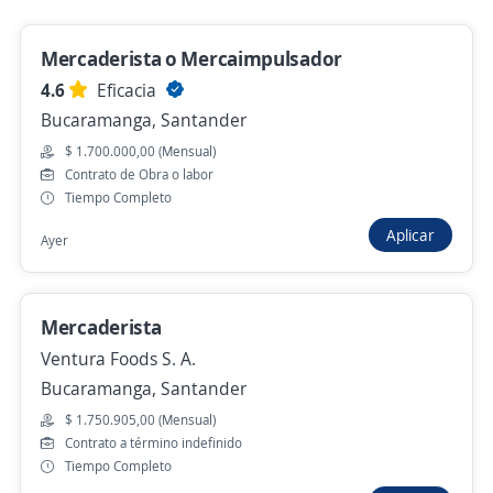
Gran convocatoria abierta Pilsen
mercaderista de ruta, supernumerarios ,
preventistas, vendedor.
Mercaderista o Mercaimpulsador
4,5
SERDAN - MISION TEMPORAL
4.6
Eficacia
Bucaramanga, Santander
Bucaramanga, Santander
$ 1.700.000,00 (Mensual)
$ 1.750.905,00 (Mensual)
Contrato de Obra o labor
Hace 2 días
Tiempo Completo
Aplicar
Ayer
Asesor comercial sin experiencia San Gil
Logique Entertainment
Mercaderista
San Gil, Santander
Ventura Foods S. A.
$ 2.000.000,00 (Mensual) + Comisiones
Bucaramanga, Santander
Hace 2 días
$ 1.750.905,00 (Mensual)
Contrato a término indefinido
Tiempo Completo
Mercaderistas