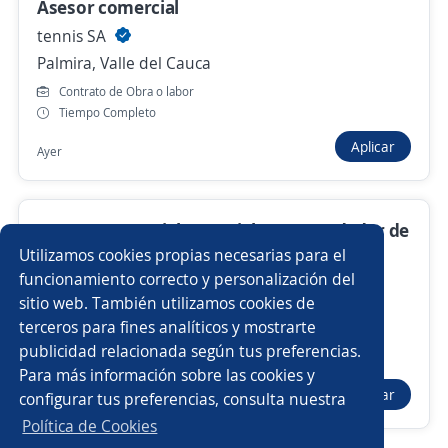
Anterior
Siguiente
Asesor comercial
tennis SA
Palmira, Valle del Cauca
Nuevas ofertas de empleo
Avísame
Contrato de Obra o labor
Tiempo Completo
Empleos similares
Aplicar
Ayer
Auxiliar administrativo/a
Vigilante
Chófer
Coordinador/a
Jefe/a de logística
Auxiliar
Asesor Comercial Motocicletas / Vendedor de
Motocicletas
Utilizamos cookies propias necesarias para el
Ejecutivo/a de ventas
Promotor/a de cambaceo
funcionamiento correcto y personalización del
4.6
FN Servicios
sitio web. También utilizamos cookies de
Palmira, Valle del Cauca
Auxiliar operativo
Velador/a
terceros para fines analíticos y mostrarte
Contrato a término indefinido
publicidad relacionada según tus preferencias.
Buscar es más fácil en la app
Tiempo Completo
Para más información sobre las cookies y
Agente ventas telemarketing
Asesor/a de cobranza
Aplicar
configurar tus preferencias, consulta nuestra
Ayer
CT App
Abrir
Asesor/a
Administrador/a punto de venta
Política de Cookies