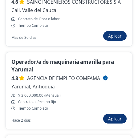
4.6
SAINC INGENIEROS CONSTRUCTORES S.A
Cali, Valle del Cauca
Supervisor o lider Agrícola o Supervisor de
Contrato de Obra o labor
cosecha o campo agricola
Tiempo Completo
4,7
Comfenalco Valle Delagente
Aplicar
Más de 30 días
Palmira, Valle del Cauca
Hace 2 días
Operador/a de maquinaría amarilla para
Yarumal
Operario de Producción y Oficios Varios
4.8
AGENCIA DE EMPLEO COMFAMA
Importante empresa del sector
Yarumal, Antioquia
Cali, Valle del Cauca
$ 3.000.000,00 (Mensual)
$ 1.750.905,00 (Mensual)
Contrato a término fijo
Hace 2 días
Tiempo Completo
Aplicar
Hace 2 días
Anterior
Siguiente