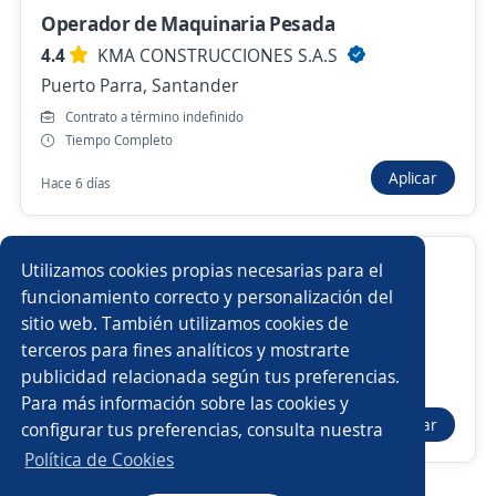
Operador de Maquinaria Pesada
4.4
KMA CONSTRUCCIONES S.A.S
Nuevas ofertas de empleo
Avísame
Puerto Parra, Santander
Contrato a término indefinido
Empleos similares
Tiempo Completo
Aplicar
Clarkista
Maquinista
Operario/a de producción
Hace 6 días
Operador/a de maquinaria pesada
Metalmecánico/a
Operador de Maquinaria Amarilla
Utilizamos cookies propias necesarias para el
Higienista
Operador/a de maquina
funcionamiento correcto y personalización del
Desarrollamos Ingeniería S.A.S.
sitio web. También utilizamos cookies de
Tunja, Boyacá
Operario/a de inyección
Operario/a
Operador/a
terceros para fines analíticos y mostrarte
Contrato a término indefinido
publicidad relacionada según tus preferencias.
Buscar es más fácil en la app
Tiempo Completo
Para más información sobre las cookies y
Mantenimiento
Operario/a de planta
Aplicar
configurar tus preferencias, consulta nuestra
Hace 3 días
CT App
Abrir
Operador/a de grúa
Generalista
Política de Cookies