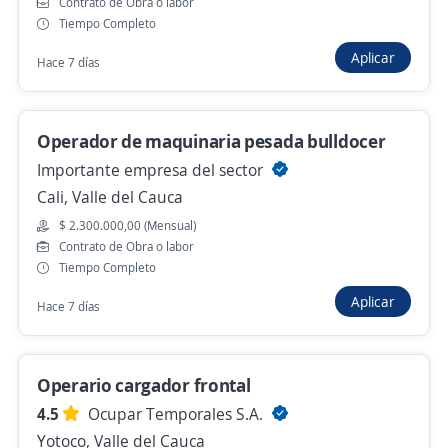
Contrato de Obra o labor
Tiempo Completo
Carvajal Servicios Compartidos
Cali, Valle del Cauca
Aplicar
Hace 7 días
$ 2.190.000,00 (Mensual)
Hace 17 horas
Operador de maquinaria pesada bulldocer
Importante empresa del sector
Tractorista
Cali, Valle del Cauca
Importante empresa del sector
$ 2.300.000,00 (Mensual)
Contrato de Obra o labor
Buga, Valle del Cauca
Tiempo Completo
Ayer
Aplicar
Hace 7 días
Operador de minicargador
Operario cargador frontal
CONSTRUCTA RENTAL COMPANY S.A.S.
Cali, Valle del Cauca
4.5
Ocupar Temporales S.A.
Yotoco, Valle del Cauca
Ayer