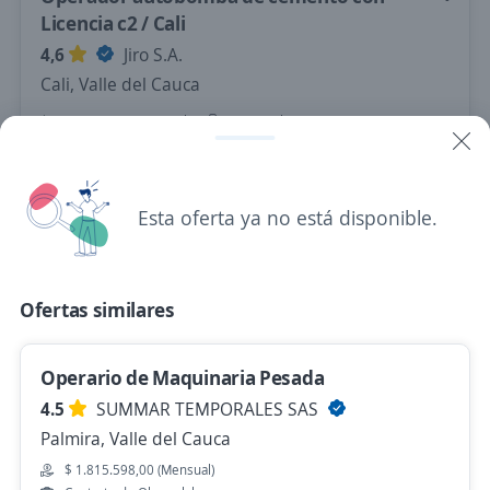
Licencia c2 / Cali
4,6
Jiro S.A.
Cali, Valle del Cauca
$ 3.341.957,00 (Mensual)
Presencial y remoto
Hace 8 horas
Esta oferta ya no está disponible.
Se precisa Urgente
Empleo destacado
Operador de Cargador
4,7
Cemex
Ofertas similares
Tuluá, Valle del Cauca
$ 2.449.999,00 (Mensual)
Operario de Maquinaria Pesada
Hace 13 horas
4.5
SUMMAR TEMPORALES SAS
Palmira, Valle del Cauca
$ 1.815.598,00 (Mensual)
Operario de producción