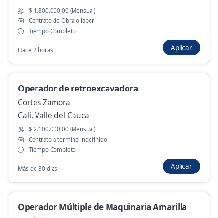
$ 1.800.000,00 (Mensual)
Contrato de Obra o labor
Tiempo Completo
Se precisa Urgente
Empleo destacado
Aplicar
Tecnico en refrigeracion y electricidad
Hace 2 horas
4,7
PriceSmart Colombia S.A.S
Cali, Valle del Cauca
Operador de retroexcavadora
Ayer
Cortes Zamora
Cali, Valle del Cauca
Se precisa Urgente
$ 2.100.000,00 (Mensual)
Contrato a término indefinido
Operador de grúa plataforma
Tiempo Completo
4,7
Comfenalco Valle Delagente
Aplicar
Más de 30 días
Dagua, Valle del Cauca
$ 1.750.950,00 (Mensual)
Hace 2 días
Operador Múltiple de Maquinaria Amarilla