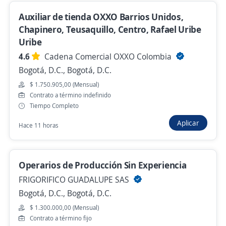
Hace 3 horas
Auxiliar de tienda OXXO Barrios Unidos,
Chapinero, Teusaquillo, Centro, Rafael Uribe
Uribe
Se precisa Urgente
Empleo destacado
4.6
Cadena Comercial OXXO Colombia
Auxiliar de Monitoreo Logístico / Auxiliar
Bogotá, D.C., Bogotá, D.C.
de Tráfico y Control / Operador de TMS
$ 1.750.905,00 (Mensual)
Centro de Control
Contrato a término indefinido
4,6
Manpower Group Colombia
Tiempo Completo
Bogotá, D.C., Bogotá, D.C.
Aplicar
Hace 11 horas
$ 2.000.000,00 (Mensual)
Hace 4 horas
Operarios de Producción Sin Experiencia
FRIGORIFICO GUADALUPE SAS
Bogotá, D.C., Bogotá, D.C.
Anterior
Siguiente
$ 1.300.000,00 (Mensual)
Contrato a término fijo