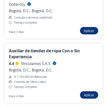
Dollarcity
Empleo destacado
Bogotá, D.C., Bogotá, D.C.
Operador de medios tecnológicos /
Contrato a término indefinido
Corporativo
Tiempo Completo
4,6
HONOR Y LAUREL
Aplicar
Hace 3 días
Bogotá, D.C., Bogotá, D.C.
$ 2.800.000,00 (Mensual)
Auxiliar de tiendas de ropa Con o Sin
Hace 3 horas
Experiencia
4.4
Vinculamos S.A.S
Empleo destacado
Bogotá, D.C., Bogotá, D.C.
Operador de Medios Tecnológicos /
$ 1.750.905,00 (Mensual)
Contrato de Obra o labor
Oficinas
Tiempo Completo
4,6
HONOR Y LAUREL
Aplicar
Hace 4 días
Bogotá, D.C., Bogotá, D.C.
$ 2.800.000,00 (Mensual)