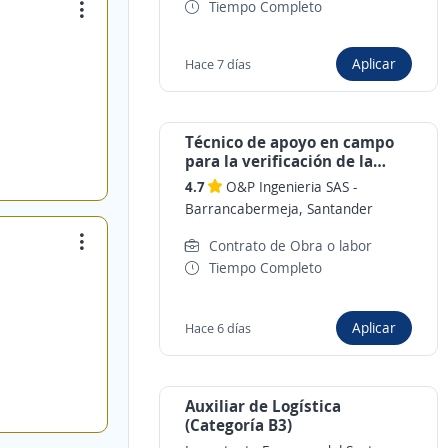
Tiempo Completo
Aplicar
Hace 7 días
Técnico de apoyo en campo
para la verificación de la
dotación
4.7
O&P Ingenieria SAS
-
Barrancabermeja, Santander
Contrato de Obra o labor
Tiempo Completo
Aplicar
Hace 6 días
Auxiliar de Logística
(Categoría B3)