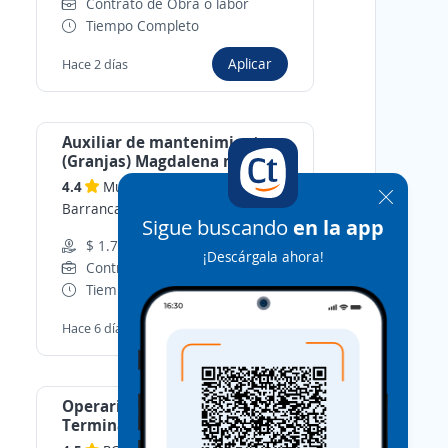
Contrato de Obra o labor
Tiempo Completo
Aplicar
Hace 2 días
Auxiliar de mantenimiento
(Granjas) Magdalena medio
4.4
Multiempleos S.A.
-
Barrancabermeja, Santander
Sigue buscando
en la app
$ 1.779.824,00 (Mensual)
¡Descárgala ahora!
Contrato de Obra o labor
Tiempo Completo
Aplicar
Hace 6 días
Operario I Producto
Terminado