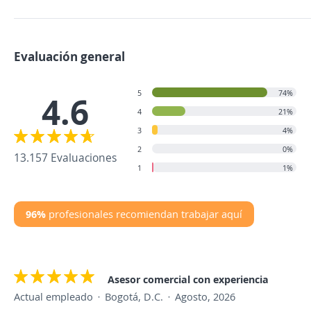
Evaluación general
5
74%
4.6
4
21%
3
4%
2
0%
13.157 Evaluaciones
1
1%
96%
profesionales recomiendan trabajar aquí
Asesor comercial con experiencia
Actual empleado
Bogotá, D.C.
Agosto, 2026