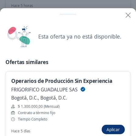
Hace 5 horas
operario de
producción/molinero/urgente/soacha
Esta oferta ya no está disponible.
indumil
Gi Group Colombia
Bogotá, D.C., Bogotá, D.C.
Ofertas similares
Hace 5 horas
Operarios de Producción Sin Experiencia
FRIGORIFICO GUADALUPE SAS
Se precisa Urgente
Empleo destacado
Bogotá, D.C., Bogotá, D.C.
Operario de Producción – Planta de
$ 1.300.000,00 (Mensual)
Alimentos (Pollo)
Contrato a término fijo
4,5
S&A Servicios y Asesorias
Tiempo Completo
Bogotá, D.C., Bogotá, D.C.
Aplicar
Hace 5 días