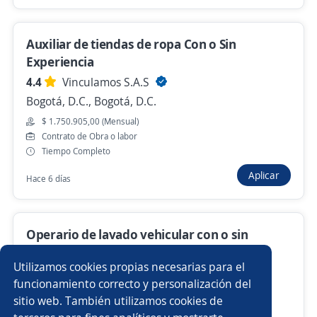
$ 1.749.999,00 (Mensual)
Hace 5 horas
Auxiliar de tiendas de ropa Con o Sin
Experiencia
4.4
Vinculamos S.A.S
Anterior
Siguiente
Bogotá, D.C., Bogotá, D.C.
$ 1.750.905,00 (Mensual)
Contrato de Obra o labor
Nuevas ofertas de empleo
Avísame
Tiempo Completo
Aplicar
Hace 6 días
Empleos similares
Coordinador/a de gestión humana
Tornero fresador
Operario de lavado vehicular con o sin
Mezclador/a
Auxiliar logística
experiencia
Utilizamos cookies propias necesarias para el
Importante empresa del sector
Operario/a de máquina plana
Inspector/a siso
funcionamiento correcto y personalización del
Bogotá, D.C., Bogotá, D.C.
sitio web. También utilizamos cookies de
$ 1.423.500,00 (Mensual)
Clarkista
Gestión Humana
Chófer