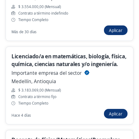
Apartadó, Antioquia
$ 3.554.000,00 (Mensual)
Hace 7 horas
Contrato a término indefinido
Tiempo Completo
Aplicar
Más de 30 días
Docente de derecho
Agencia de Empleo de Comfenalco Antioquia
Apartadó, Antioquia
Licenciado/a en matemáticas, biología, física,
Hace 7 horas
química, ciencias naturales y/o ingeniería.
Importante empresa del sector
Medellín, Antioquia
Docente de inglés / Santafe Medellín
$ 3.183.069,00 (Mensual)
4,4
Academia de Idioma Smart
Contrato a término fijo
Medellín, Antioquia
Tiempo Completo
Hace 7 horas
Aplicar
Hace 4 días
Docente TICS