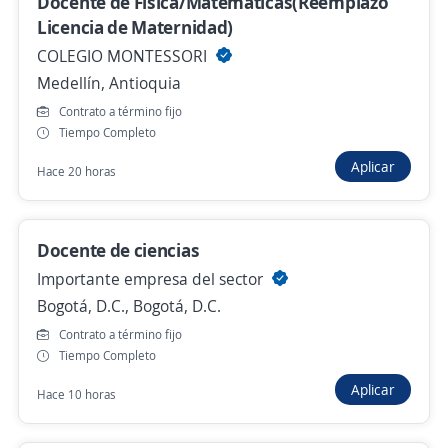
Docente de Física/Matemáticas(Reemplazo
Agencia de Empleo de Comfenalco Antioquia
Licencia de Maternidad)
Apartadó, Antioquia
COLEGIO MONTESSORI
Hace 7 horas
Medellín, Antioquia
Contrato a término fijo
Tiempo Completo
Docente de ingeniería civil
Aplicar
Hace 20 horas
Agencia de Empleo de Comfenalco Antioquia
Apartadó, Antioquia
Hace 7 horas
Docente de ciencias
Importante empresa del sector
Bogotá, D.C., Bogotá, D.C.
Docente de ciencias básicas, tecnologías e
ingeniería
Contrato a término fijo
Tiempo Completo
Agencia de Empleo de Comfenalco Antioquia
Apartadó, Antioquia
Aplicar
Hace 10 horas
Hace 7 horas