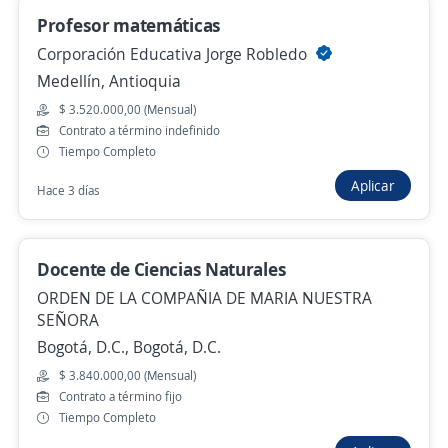
Profesor matemáticas
Docente de ingeniería en sistemas
Corporación Educativa Jorge Robledo
Agencia de Empleo de Comfenalco Antioquia
Medellín, Antioquia
Apartadó, Antioquia
$ 3.520.000,00 (Mensual)
Contrato a término indefinido
Hace 7 horas
Tiempo Completo
Aplicar
Hace 3 días
Docente de multimedia
Agencia de Empleo de Comfenalco Antioquia
Apartadó, Antioquia
Docente de Ciencias Naturales
Hace 7 horas
ORDEN DE LA COMPAÑIA DE MARIA NUESTRA
SEÑORA
Bogotá, D.C., Bogotá, D.C.
Docente de laboratorio, investigación y
$ 3.840.000,00 (Mensual)
análisis científico
Contrato a término fijo
Tiempo Completo
Agencia de Empleo de Comfenalco Antioquia