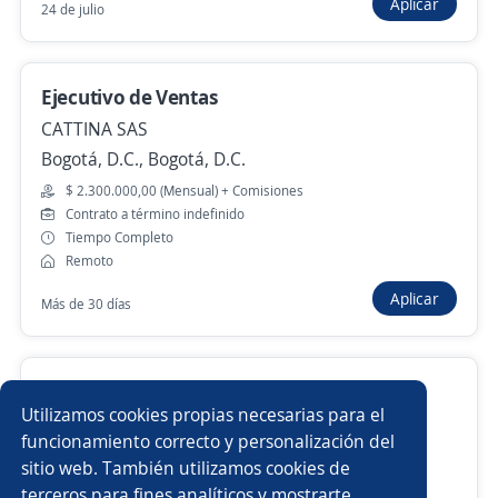
Apartadó, Antioquia
Aplicar
24 de julio
Hace 7 horas
Ejecutivo de Ventas
CATTINA SAS
Anterior
Siguiente
Bogotá, D.C., Bogotá, D.C.
$ 2.300.000,00 (Mensual) + Comisiones
Nuevas ofertas de empleo
Avísame
Contrato a término indefinido
Tiempo Completo
Remoto
Empleos similares
Aplicar
Más de 30 días
Docente matemáticas
Docente virtual
Docente de ciencias
Docente en ciencias sociales
Docente ciencias y química
Utilizamos cookies propias necesarias para el
Importante empresa del sector Educativo
Maestro/a de obra
Inglés
Asesor/a comercial
funcionamiento correcto y personalización del
Bogotá, D.C., Bogotá, D.C.
sitio web. También utilizamos cookies de
$ 3.200.000,00 (Mensual)
Docente licenciatura
Docente de matemáticas y física
terceros para fines analíticos y mostrarte