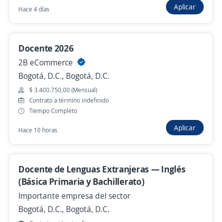
Aplicar
Hace 4 días
Profesor de patinaje
Docente 2026
4,7
Caja de compensación Familiar
Compensar
2B eCommerce
Bogotá, D.C., Bogotá, D.C.
Bogotá, D.C., Bogotá, D.C.
$ 3.400.750,00 (Mensual)
$ 3.000.000,00 (Mensual)
Contrato a término indefinido
Hace 12 horas
Tiempo Completo
Aplicar
Hace 10 horas
Docente de inglés por horas Metropolis
Bogotá
Docente de Lenguas Extranjeras — Inglés
4,4
Academia de Idioma Smart
(Básica Primaria y Bachillerato)
Bogotá, D.C., Bogotá, D.C.
Importante empresa del sector
Hace 12 horas
Bogotá, D.C., Bogotá, D.C.