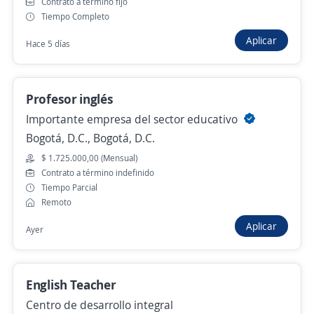
Contrato a término fijo
Tiempo Completo
Docente de inglés por horas / Las americas
Bogotá
Aplicar
Hace 5 días
4,4
Academia de Idioma Smart
Bogotá, D.C., Bogotá, D.C.
Hace 12 horas
Profesor inglés
Importante empresa del sector educativo
Bogotá, D.C., Bogotá, D.C.
Docente de bebidas, Coctelería, Barismo y
$ 1.725.000,00 (Mensual)
Enología
Contrato a término indefinido
4,5
POLITECNICO INTERNACIONAL
Tiempo Parcial
INSTITUCION DE EDUCACION SUPERIOR
Remoto
Bogotá, D.C., Bogotá, D.C.
Aplicar
Ayer
$ 2.500.000,00 (Mensual)
Hace 12 horas
English Teacher
Centro de desarrollo integral