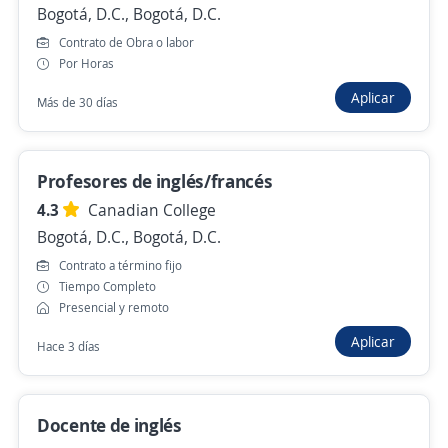
Docente Educación Religiosa
Bogotá, D.C., Bogotá, D.C.
4,7
Fe y Alegria de Colombia D.Nacional
Contrato de Obra o labor
Bogotá, D.C., Bogotá, D.C.
Por Horas
Aplicar
$ 3.230.000,00 (Mensual)
Más de 30 días
Hace 12 horas
Profesores de inglés/francés
Docente Matemáticas
4.3
Canadian College
4,7
Fe y Alegria de Colombia D.Nacional
Bogotá, D.C., Bogotá, D.C.
Bogotá, D.C., Bogotá, D.C.
Contrato a término fijo
Tiempo Completo
$ 3.229.152,00 (Mensual)
Presencial y remoto
Hace 12 horas
Aplicar
Hace 3 días
Anterior
Siguiente
Docente de inglés