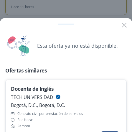
Hace 11 horas
Docente de inglés
CENTRO DE IDIOMAS UNIVERSAL S.A.S.
Esta oferta ya no está disponible.
Bogotá, D.C., Bogotá, D.C.
$ 2.000.000,00 (Mensual)
Presencial y remoto
Hace 11 horas
Ofertas similares
Psicólogo(a) Orientador(a) y Docente de
Docente de Inglés
Formación
TECH UNIVERSIDAD
4,5
Generación de talentos
Bogotá, D.C., Bogotá, D.C.
Bogotá, D.C., Bogotá, D.C.
Contrato civil por prestación de servicios
Por Horas
$ 2.500.000,00 (Mensual)
Remoto
Hace 12 horas