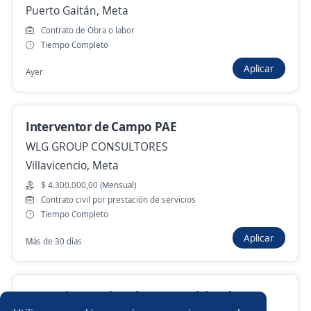
Puerto Gaitán, Meta
ADDI
Rionegro, Antioquia
Contrato de Obra o labor
Tiempo Completo
$ 3.710.000,00 (Mensual) + Comisiones
Remoto
Aplicar
Ayer
25 de julio
Interventor de Campo PAE
Anterior
Siguiente
WLG GROUP CONSULTORES
Villavicencio, Meta
$ 4.300.000,00 (Mensual)
Nuevas ofertas de empleo
Avísame
Contrato civil por prestación de servicios
Tiempo Completo
Empleos similares
Aplicar
Más de 30 días
Gerente de local
Ejecutivo/a de cuenta
Chef
Supervisor/a de ventas
Ejecutivo/a
Director/a
Supervisor(a) de Relevo – Servicios de