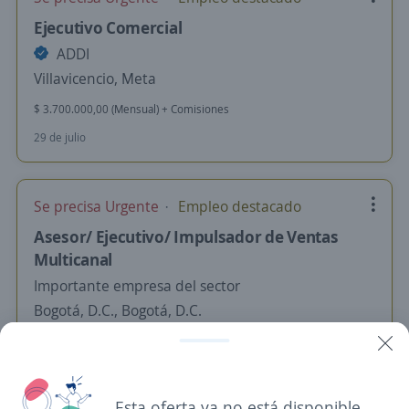
Ejecutivo Comercial
ADDI
Villavicencio, Meta
$ 3.700.000,00 (Mensual) + Comisiones
29 de julio
Se precisa Urgente
Empleo destacado
Asesor/ Ejecutivo/ Impulsador de Ventas
Multicanal
Importante empresa del sector
Bogotá, D.C., Bogotá, D.C.
$ 2.400.000,00 (Mensual)
Remoto
Hace 3 horas
Esta oferta ya no está disponible.