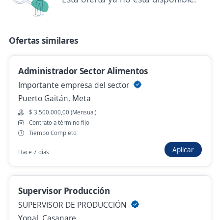
Ejecutivo Comercial Externo
4,4
SU SERVICIO TEMPORAL S.A
Ofertas similares
Bogotá, D.C., Bogotá, D.C.
Remoto
Administrador Sector Alimentos
Hace 3 días
Importante empresa del sector
Puerto Gaitán, Meta
Coordinador de ventas Cali
$ 3.500.000,00 (Mensual)
Contrato a término fijo
4,5
SUMMAR TEMPORALES SAS
Tiempo Completo
Cali, Valle del Cauca
Aplicar
Hace 7 días
$ 1.750.905,00 (Mensual) + Comisiones
Remoto
Hace 6 días
Supervisor Producción
SUPERVISOR DE PRODUCCIÓN
Ejecutivo Comercial Senior
Yopal, Casanare