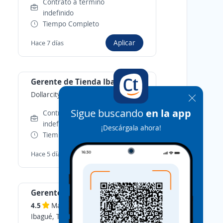
Contrato a término
indefinido
Tiempo Completo
Aplicar
Hace 7 días
Gerente de Tienda Ibagué
Dollarcity
-
Ibagué, Tolima
Sigue buscando
en la app
Contrato a término
indefinido
¡Descárgala ahora!
Tiempo Completo
Aplicar
Hace 5 días
Gerente general de tienda
4.5
Makro Supermayorista S.A
-
Ibagué, Tolima