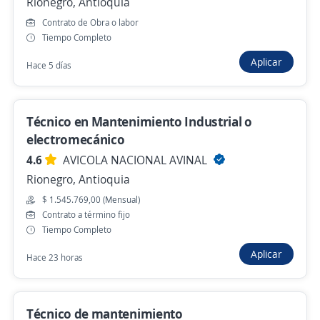
Rionegro, Antioquia
Contrato de Obra o labor
Técnico de Mantenimiento, eléctrico,
Tiempo Completo
electromecánico con experiencia en
Aplicar
Refrigeración
Hace 5 días
Importante empresa del sector
Buriticá, Antioquia
Técnico en Mantenimiento Industrial o
$ 2.700.000,00 (Mensual)
electromecánico
Hace 23 horas
4.6
AVICOLA NACIONAL AVINAL
Rionegro, Antioquia
$ 1.545.769,00 (Mensual)
Auxiliar de Mantenimiento a equipos y de
Contrato a término fijo
infraestructura / técnico Biomédico
Tiempo Completo
IT MANAGEMENT ZOMAC SAS
Aplicar
Hace 23 horas
Envigado, Antioquia
$ 1.890.000,00 (Mensual)
Hace 23 horas
Técnico de mantenimiento