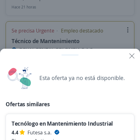
Hace 21 horas
Se precisa Urgente
Empleo destacado
Técnico de Mantenimiento
ROYAL RENTAL COLOMBIA S.A.S.
Medellín, Antioquia
$ 1.950.000,00 (Mensual)
Esta oferta ya no está disponible.
Hace 23 horas
Técnico de mantenimiento
Ofertas similares
Agencia de Empleo de Comfenalco Antioquia
Santa Rosa de Osos, Antioquia
Tecnólogo en Mantenimiento Industrial
Hace 23 horas
4.4
Futesa s.a.