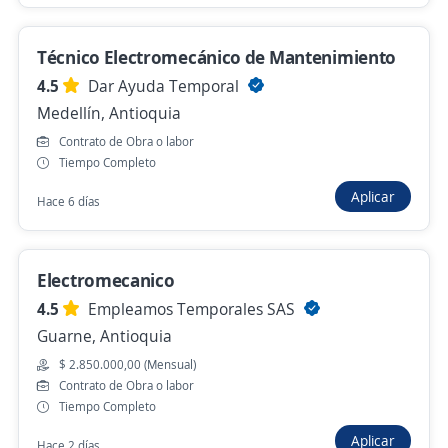
Técnico Electromecánico de Mantenimiento
Gestor Técnico y De Compras servicios de
mantenimiento , Medellín
4.5
Dar Ayuda Temporal
4,5
SODEXO S.A.S
Medellín, Antioquia
Medellín, Antioquia
Contrato de Obra o labor
Tiempo Completo
Presencial y remoto
Aplicar
Hace 6 días
Ayer
Electromecanico
Anterior
Siguiente
4.5
Empleamos Temporales SAS
Guarne, Antioquia
Nuevas ofertas de empleo
Avísame
$ 2.850.000,00 (Mensual)
Contrato de Obra o labor
Tiempo Completo
Empleos similares
Aplicar
Hace 2 días