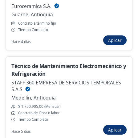
Euroceramica S.A.
Guarne, Antioquia
Técnico en Mantenimiento Industrial o
Contrato a término fijo
electromecánico
Tiempo Completo
4,6
AVICOLA NACIONAL AVINAL
Aplicar
Hace 4 días
Rionegro, Antioquia
$ 1.545.769,00 (Mensual)
Hace 23 horas
Técnico de Mantenimiento Electromecánico y
Refrigeración
STAFF 360 EMPRESA DE SERVICIOS TEMPORALES
Técnico de Soporte y Mantenimiento –
S.A.S
Línea Marrón / Laureles
Medellín, Antioquia
Gi Group Colombia
$ 1.750.905,00 (Mensual)
Medellín, Antioquia
Contrato de Obra o labor
Tiempo Completo
$ 3.000.000,00 (Mensual)
Aplicar
Hace 5 días
Ayer