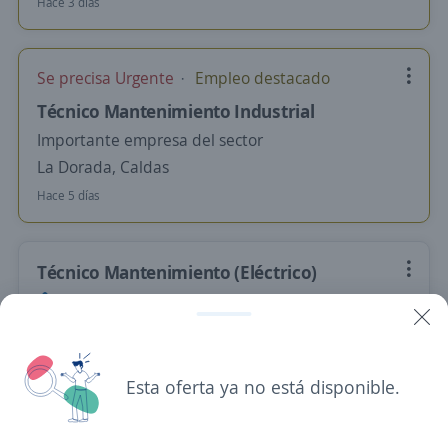
Hace 3 días
Se precisa Urgente
Empleo destacado
Técnico Mantenimiento Industrial
Importante empresa del sector
La Dorada, Caldas
Hace 5 días
Técnico Mantenimiento (Eléctrico)
Friogan
La Dorada, Caldas
$ 3.522.400,00 (Mensual)
Esta oferta ya no está disponible.
Hace 6 días