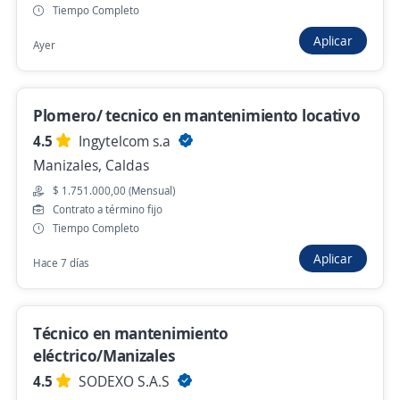
Tiempo Completo
Técnico(a) en Instalación y Mantenimiento
Aplicar
de Puertas Automáticas, Cámaras y
Ayer
Videoporteros
4,7
CAJA DE COMPENSACION FAMILIAR
DE CALDAS - AGENCIA
Plomero/ tecnico en mantenimiento locativo
Manizales, Caldas
4.5
Ingytelcom s.a
Manizales, Caldas
$ 2.000.000,00 (Mensual)
$ 1.751.000,00 (Mensual)
Hace 7 días
Contrato a término fijo
Tiempo Completo
Aplicar
Plomero/ tecnico en mantenimiento
Hace 7 días
locativo
4,5
Ingytelcom s.a
Técnico en mantenimiento
Manizales, Caldas
eléctrico/Manizales
$ 1.751.000,00 (Mensual)
4.5
SODEXO S.A.S
Hace 7 días