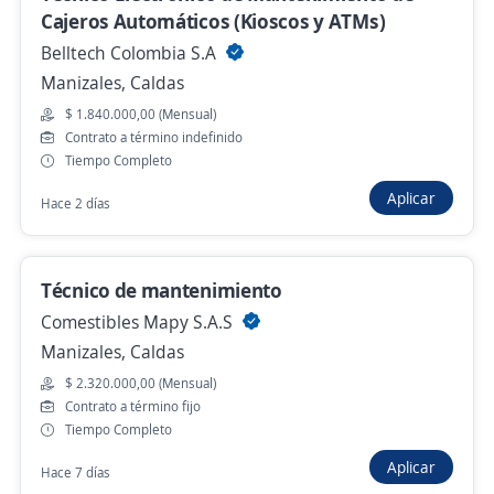
Cajeros Automáticos (Kioscos y ATMs)
Se precisa Urgente
Belltech Colombia S.A
Manizales, Caldas
Técnico contratista
Importante empresa del sector
$ 1.840.000,00 (Mensual)
Contrato a término indefinido
Manizales, Caldas
Tiempo Completo
Hace 7 días
Aplicar
Hace 2 días
Anterior
Siguiente
Técnico de mantenimiento
Comestibles Mapy S.A.S
Manizales, Caldas
Nuevas ofertas de empleo
Avísame
$ 2.320.000,00 (Mensual)
Contrato a término fijo
Empleos similares
Tiempo Completo
Carrocero/a
Técnico/a en telecomunicaciones
Aplicar
Hace 7 días