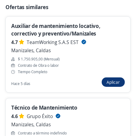
Se precisa Urgente
Empleo destacado
Ofertas similares
Técnico Mantenimiento
Importante empresa del sector
Auxiliar de mantenimiento locativo,
Manzanares, Caldas
correctivo y preventivo/Manizales
4.7
TeamWorking S.A.S EST
$ 1.950.000,00 (Mensual)
Manizales, Caldas
Hace 6 días
$ 1.750.905,00 (Mensual)
Contrato de Obra o labor
Tiempo Completo
Técnico de Mantenimiento Industrial
Aplicar
Tecnico (III)
Hace 5 días
SAMESU IPS Medicina Laboral SAS
Manizales, Caldas
Técnico de Mantenimiento
$ 1.850.000,00 (Mensual)
4.6
Grupo Éxito
Hace 7 días
Manizales, Caldas
Contrato a término indefinido