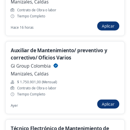
Manizales, Caldas
Contrato de Obra o labor
Tiempo Completo
Técnico en Mantenimiento Mecánico
Aplicar
Importante empresa del sector
Hace 16 horas
Manizales, Caldas
$ 1.780.000,00 (Mensual)
Auxiliar de Mantenimiento/ preventivo y
Hace 7 días
correctivo/ Oficios Varios
Gi Group Colombia
Manizales, Caldas
Empleo destacado
$ 1.750.901,00 (Mensual)
Técnico de mantenimiento
Contrato de Obra o labor
Comestibles Mapy S.A.S
Tiempo Completo
Manizales, Caldas
Aplicar
Ayer
$ 2.320.000,00 (Mensual)
Hace 7 días
Técnico Electrónico de Mantenimiento de