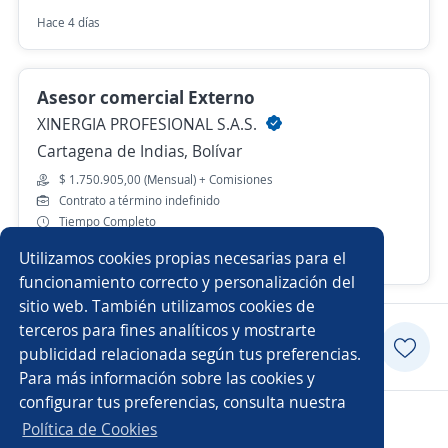
Hace 4 días
Asesor comercial Externo
XINERGIA PROFESIONAL S.A.S.
Cartagena de Indias, Bolívar
$ 1.750.905,00 (Mensual) + Comisiones
Contrato a término indefinido
Tiempo Completo
Utilizamos cookies propias necesarias para el
Hace 7 días
funcionamiento correcto y personalización del
sitio web. También utilizamos cookies de
terceros para fines analíticos y mostrarte
Aplicar
publicidad relacionada según tus preferencias.
Para más información sobre las cookies y
configurar tus preferencias, consulta nuestra
Copyright 2014 - 2026 DGNET LTD.
Política de Cookies
Aviso legal
/
privacidad